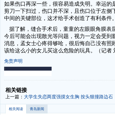
如果伤口再深一些，很容易造成失明。幸运的
剪刀一下扫过，伤口并不深，且伤口位于左侧
中间的关键部位，这才给手术创造了有利条件
据了解，缝合手术后，童童的左眼眼角膜表
今后可能会出现散光等问题，视力一定会受到
消息，孟女士心疼得够呛，很后悔自己没有照
该给这么小的女儿买这么危险的玩具。（记者 
免责声明
-
-
相关链接
上一篇：
大学生失恋两度强摸女生胸 按头狠撞路边石
相关阅读
青岛新闻