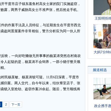
子撬开平度市店子镇东羞鱼村高女士家的院门实施盗窃，
情败露，两男子威胁高女士不准声张，然后抢走手机、
件的作案手法及人员特征，与近期发生在平度市西北
起撬盗闲置屋案件非常相似，警方分析应为同一伙人所
反映，一向好吃懒做无所事事的杨某涛突然在村南农
更令人起疑的是，杨某涛不会饲养，一群小猪仔整天饿
授精。
民杨某敏、杨某涛较可疑。11月6日深夜，平度市
抓捕归案。两人交代，自今年以来，结伙窜至店子、张
撬锁入室抢劫、盗窃作案20余起。随后，警方顺线将
1
2
下一页