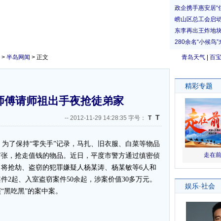
>
半岛网闻
> 正文
青岛天气
|
百
师傅请师祖出手夜抢徒弟家
T
--
2012-11-29 14:28:35 字号：
T
为了保持“零失手”记录，马扎、旧衣服、白菜等物品
声张，抢走值钱的物品。近日，平度市警方通过缜密侦
将抢劫、盗窃的犯罪嫌疑人杨某涛、杨某敏等6人和
件2起、入室盗窃案件50余起，涉案价值30多万元。
“黑吃黑”的案中案。