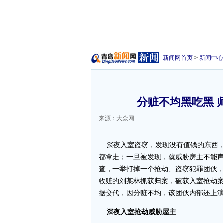
新闻网首页
>
新闻中心
分赃不均黑吃黑 
来源：大众网
深夜入室盗窃，发现没有值钱的东西，
都拿走；一旦被发现，就威胁房主不能
查，一举打掉一个抢劫、盗窃犯罪团伙，
收赃的刘某林抓获归案，破获入室抢劫案
据交代，因分赃不均，该团伙内部还上演
深夜入室抢劫威胁屋主