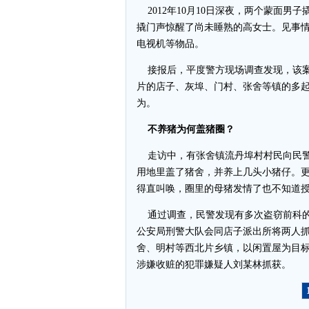
2012年10月10日深夜，两个蒙面男
撬门声惊醒了尚未睡熟的高女士。见事
电视机等物品。
接报后，平度警方现场调查发现，该案
片的店子、灰埠、门村、张舍等镇的多
为。
不养猪为何盖猪圈？
走访中，有张舍镇流丹埠村村民向民警
用地里盖了猪舍，并养上几头小猪仔。
得直叫唤，圈里的母猪发情了也不知道
通过调查，民警发现有多次盗窃前科的村
公安局刑警大队会同店子派出所将两人
舍、明村等西北片乡镇，以闲置屋为目标
涉嫌收赃的犯罪嫌疑人刘某林抓获。