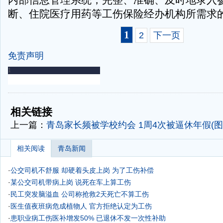
内部信息管理系统，完整、准确、及时地录入
断、住院医疗用药等工伤保险经办机构所需求
1
2
下一页
免责声明
-
-
相关链接
上一篇：
青岛家长频被学校约会 1周4次被逼休年假(图
相关阅读
青岛新闻
·
公交司机不舒服 却硬着头皮上岗 为了工伤补偿
·
某公交司机带病上岗 说死在车上算工伤
·
民工突发脑溢血 公司称抢救2天死亡不算工伤
·
医生值夜班病危成植物人 官方拒绝认定为工伤
·
患职业病工伤医补增发50% 已退休不发一次性补助