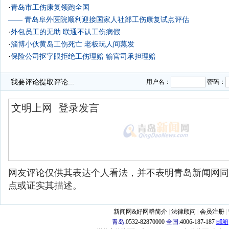
·
青岛市工伤康复领跑全国
—— 青岛阜外医院顺利迎接国家人社部工伤康复试点评估
·
外包员工的无助 联通不认工伤病假
·
淄博小伙黄岛工伤死亡 老板玩人间蒸发
·
保险公司抠字眼拒绝工伤理赔 输官司承担理赔
·
青岛工伤职工可长期领医疗费 需放弃一次性补助金
·
我国立法将35℃以上界定为高温 中暑可申请工伤
我要评论
提取评论...
用户名：
密码：
网友评论仅供其表达个人看法，并不表明青岛新闻网同
点或证实其描述。