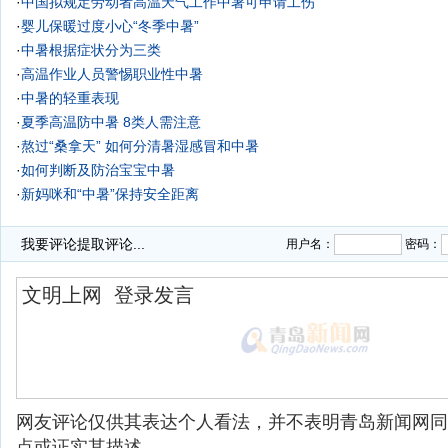
·
中国拟规定劳动者高温天气工作中暑可申请工伤
·
婴儿保暖过度小心“冬季中暑”
·
中暑根据症状分为三类
·
高温作业人员警惕职业性中暑
·
中暑的轻重表现
·
夏季高温防中暑 8类人需注意
·
熬过“桑拿天” 如何分清暑湿感冒和中暑
·
如何判断及防治宝宝中暑
·
新妈咪和“中暑”保持安全距离
·
我要评论
提取评论...
用户名：
密码：
网友评论仅供其表达个人看法，并不表明青岛新闻网同
点或证实其描述。