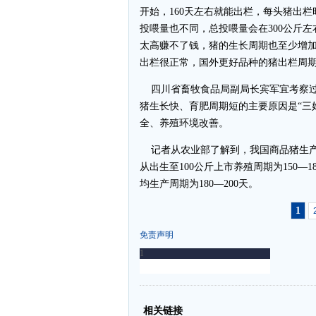
开始，160天左右就能出栏，每头猪出栏
投喂量也不同，总投喂量会在300公斤
太高赚不了钱，猪的生长周期也至少增加一
出栏很正常，国外更好品种的猪出栏周
四川省畜牧食品局副局长宾军宜考察过
猪生长快、育肥周期短的主要原因是“三
全、养殖环境改善。
记者从农业部了解到，我国商品猪生产
从出生至100公斤上市养殖周期为150
均生产周期为180—200天。
1
免责声明
-
-
相关链接