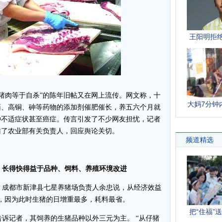
猪肉等于自杀”的陈年旧帖又在网上流传。网文称，十
药、高铜、砷等药物的添加剂催肥催长，养五六个月就
种不适症状甚至癌症。传言引发了不少网友担忧，记者
访了农业部有关负责人，回应舆论关切。
天；长得快得益于品种、饲料、养殖环境改进
成都市新津县七星养猪场负责人余忠说，从经济效益
了，因为此时生猪的日增重最多，耗料最省。
诉记者，其饲养的生猪品种以外三元为主。 “从仔猪