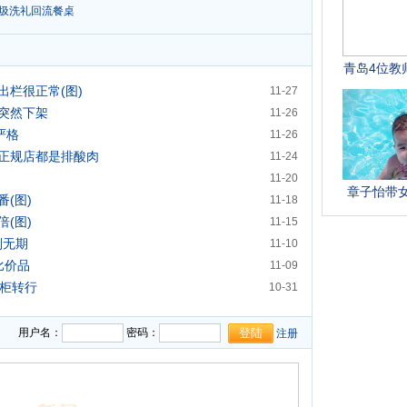
垃圾洗礼回流餐桌
出栏很正常(图)
11-27
突然下架
11-26
严格
11-26
：正规店都是排酸肉
11-24
11-20
(图)
11-18
(图)
11-15
判无期
11-10
比价品
11-09
专柜转行
10-31
用户名：
密码：
注册