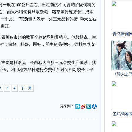
时一般在100公斤左右。出栏前的不同育肥阶段饲料的
左右。如果不喂饲料只喂杂粮、猪草等传统猪食，成本
个月。 ”该负责人表示，外三元品种的猪160天左右
期更短。
四川各市州的数百个养猪场和养猪户。他总结说，生
好”：猪好、料好、圈好，即生猪品种好、饲料营养安
主要是杜洛克、长白和大白猪三元杂交生产体系，猪
—180天。利用地方品种进行杂交生产时间相对较长，平
2
3
4
下一页
分享到：