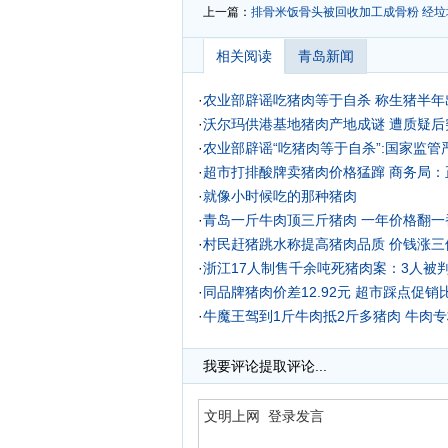
上一篇：
排骨米饭骨头被回收加工成骨粉 经
相关阅读
青岛新闻
·
农业部辟谣吃猪肉等于自杀 称生猪半年
·
沃尔玛供港基地猪肉产地成谜 遭质疑后
·
农业部辟谣“吃猪肉等于自杀”:国家监管
·
超市打排酸牌卖猪肉价格猛蹿 商务局
·
就像小时候吃的那种猪肉
·
青岛一斤牛肉顶三斤猪肉 一年价格翻一番
·
村民赶猪跳水称提高猪肉品质 价钱涨三倍
·
浙江17人制售千余吨死猪肉案：3人被
·
同品牌猪肉价差12.92元 超市踩点促销
·
牛魔王驾到1斤牛肉抵2斤多猪肉 牛肉
·
我要评论
提取评论...