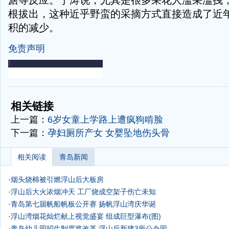
溏等反应。于涛说，尤其是很多采花人滥采滥拽
根拔出，这种近乎野蛮的采摘方式直接造成了近
积的减少。
免责声明
-
-
相关链接
上一篇：
6岁女童上学路上遭疯狗啃脸
下一篇：
孕妇厕所产女 女婴坠地伤头骨
相关阅读
青岛新闻
·
烟头烧棉被引燃浮山后大板房
·
浮山后大火浓烟冲天 工厂烧成空架子伤亡未知
·
青岛第七届帆船帆板公开赛 扬帆浮山湾庆华诞
·
浮山湾烟花灿烂献上视觉盛宴 组成巨型瀑布(图)
·
青岛幼儿园招生制度将改革 浮山后新建3所公办园