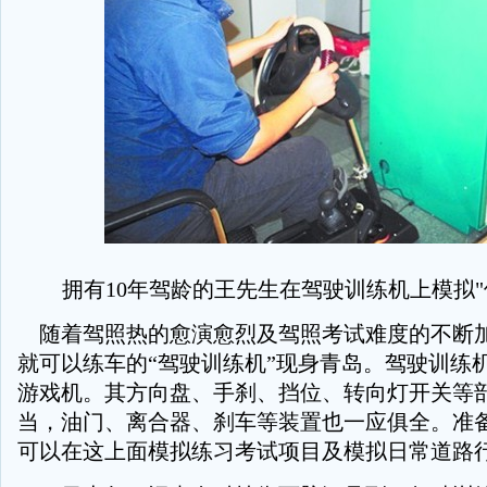
拥有10年驾龄的王先生在驾驶训练机上模拟"
随着驾照热的愈演愈烈及驾照考试难度的不断
就可以练车的“驾驶训练机”现身青岛。驾驶训练
游戏机。其方向盘、手刹、挡位、转向灯开关等
当，油门、离合器、刹车等装置也一应俱全。准
可以在这上面模拟练习考试项目及模拟日常道路