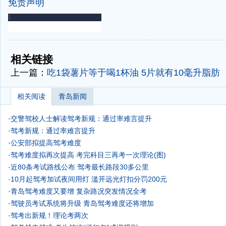
免责声明
-
-
相关链接
上一篇：
吃1袋薯片等于喝1杯油 5片就有10毫升脂肪
相关阅读
青岛新闻
·
交警驾校人士解读驾考新规：通过率难言提升
·
驾考新规：通过率难言提升
·
公安部拟提高驾考难度
·
驾考难度拟再次提高 考完科目三再考一次理论(图)
·
近80条考试路线公布 驾考最长路段30多公里
·
10月起驾考加试夜间用灯 滥开远光灯扣分罚200元
·
青岛驾考难度又要增 复杂路况突发情况全考
·
驾驶员考试系统将升级 青岛驾考难度还将增加
·
驾考出新规！理论考两次