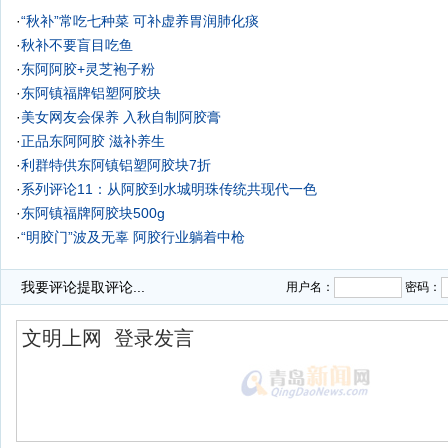
·
“秋补”常吃七种菜 可补虚养胃润肺化痰
·
秋补不要盲目吃鱼
·
东阿阿胶+灵芝袍子粉
·
东阿镇福牌铝塑阿胶块
·
美女网友会保养 入秋自制阿胶膏
·
正品东阿阿胶 滋补养生
·
利群特供东阿镇铝塑阿胶块7折
·
系列评论11：从阿胶到水城明珠传统共现代一色
·
东阿镇福牌阿胶块500g
·
“明胶门”波及无辜 阿胶行业躺着中枪
·
“造假门” 东阿阿胶欲借《甄嬛传》“还魂”
我要评论
提取评论...
用户名：
密码：