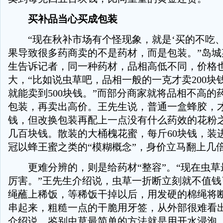
买补品当心买成包装
“现在秋补市场有个怪现象，就是‘买的不吃、
果导致很多药商卖的不是药材，而是包装。”岛城
生告诉记者，同一种药材，品相高低不同，价格
大，“比如说虫草吧，品相一般的一克才卖200块
就能卖到500块钱。”而部分商家就将品相不高的
包装，再卖出高价。王先生说，普通一盒蜂胶，
钱，但改换包装再配上一点没有什么药效的花粉
几百块钱。散装的大桶槐花蜜，每斤60块钱，装
冠以蜂王蜜之类的“模糊概念”，身价立马翻上几
更难分辨的，则是给药材“整容”。“现在虫草
厉害。”王先生介绍说，虫草一折断立刻就不值钱
绳蘸上稀饭，等稀饭干掉以后，用发硬的棉绳将
串起来，粗糙一点的干脆用牙签，从外部很难看
介绍说，鉴别虫草最简单的方法就是用开水浸泡