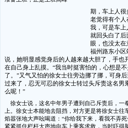
期，车上人很
老觉得有个人
我，可是车上
就回头白了后
眼，也没太在
福州路东小区
说，她明显感觉身后的人越来越大胆了，手也
在自己身上乱摸。“我当时挺害怕的，心想是不
了。”又气又怕的徐女士往旁边挪了挪，可身后
过来了，忍无可忍的徐女士转过头斥责这名男乘
么呢！”
徐女士说，这名中年男子遭到自己斥责后，一
上。徐女士本能地去阻挡，对方更是将徐女士往
焰嚣张地大声吆喝道：“你给我下来，看我不弄死
紧紧抓住栏杆大声地向车上乘客求救，当时吓得