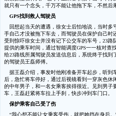
就只有一个念头，千万不能让他拖下车，不然后
GPS找到救人驾驶员
回想起当天的遭遇，徐女士后怕地说，当时多
手自己才没被拖下车去，而驾驶员在保护自己时
受到惊吓徐女士并没有记下公交车的车号，23路
提供的乘车时间，通过智能调度GPS一一核对查
给23路线所属驾驶员发送信息后，系统终于找到
的驾驶员王磊师傅。
据王磊介绍，事发时他刚准备开车起步，听到
后，急忙将车停好，通过后视镜看到一穿灰色休
的中年男子，和一名女乘客挨得很近。见到男子
车，王磊赶紧将车拉上手刹，快步冲到车门口。
保护乘客自己受了伤
“我心想不能让女乘客受伤，就把她挡在身后。