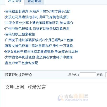
相关阅读
青岛新闻
·
色狼被追赶跳湖 水葫芦下憋2小时才露头(图)
·
女孩过马路遭强抱非礼 帅哥飞身擒色狼(图)
·
11岁女孩公交车上遭色狼骚扰被吓呆 称太恶心
·
广州地铁色狼被抓 自称有目标寻找对象去射
·
色狼地铁上猥亵被拍
·
广州女子地铁被骚扰续 称3个月已遇到4个色狼
·
家政女被色狼雇主灌冰毒锁衣柜 身中十刀逃脱
·
5岁女童家中被色狼掳走惨遭猥亵 事后被丢垃圾桶
·
大学宿舍半夜进色狼 变态男在女生杯子中撒尿
·
盘点TVB三色狼勾女记
·
我要评论
提取评论...
用户名：
密码：