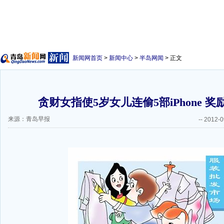
新闻网首页
>
新闻中心
>
半岛网闻
> 正文
贪财女指使5岁女儿连偷5部iPhone 奖
来源：青岛早报
--
2012-0