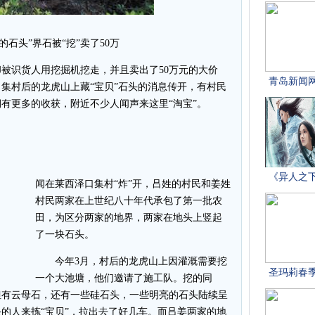
的石头”界石被“挖”卖了50万
识货人用挖掘机挖走，并且卖出了50万元的大价
集村后的龙虎山上藏“宝贝”石头的消息传开，有村民
有更多的收获，附近不少人闻声来这里“淘宝”。
闻在莱西泽口集村“炸”开，吕姓的村民和姜姓
村民两家在上世纪八十年代承包了第一批农
田，为区分两家的地界，两家在地头上竖起
了一块石头。
今年3月，村后的龙虎山上因灌溉需要挖
一个大池塘，他们邀请了施工队。挖的同
但有云母石，还有一些硅石头，一些明亮的石头陆续呈
的人来拣“宝贝”，拉出去了好几车。而吕姜两家的地