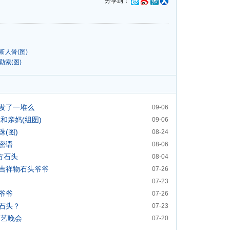
分享到：
人骨(图)
索(图)
发了一堆么
09-06
和亲妈(组图)
09-06
(图)
08-24
密语
08-06
方石头
08-04
吉祥物石头爷爷
07-26
07-23
爷爷
07-26
石头？
07-23
文艺晚会
07-20