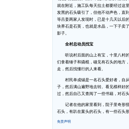
就在附近，施工队每天拉土都要经过这里
发黑的石头吸引了，但他不动声色，直
等吕姜两家人发现时，已是十几天以后
块界石是石英，也就是水晶，一下子卖了
影子。
全村总动员找宝
听说村后面的山上有宝，十里八村的人
们拿着锤子和撬棍，碰见有石头的地方
走，然后找懂行的人来看。
村民单成锡是一名石头爱好者，自从知
子，然后满山遍野地去转。看见模样好
过，然后自己又查阅了一些书籍，对石
记者在他的家里看到，院子里奇形怪
石头，有趴在案头的石头，有一些石头形
免责声明