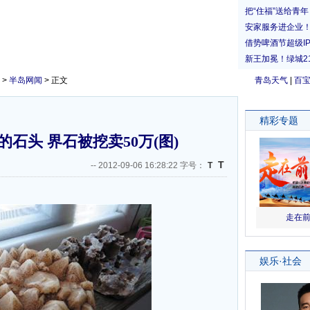
>
半岛网闻
> 正文
青岛天气
|
百
石头 界石被挖卖50万(图)
T
--
2012-09-06 16:28:22 字号：
T