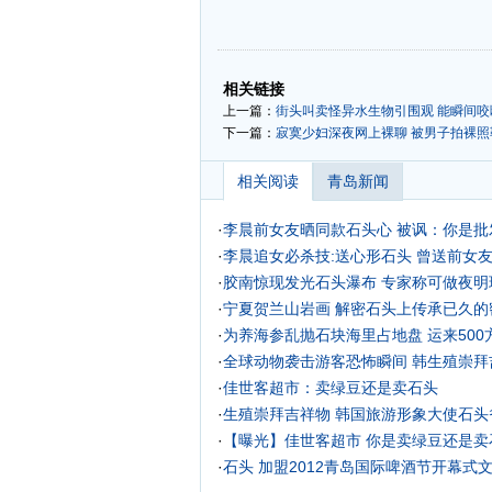
-
-
相关链接
上一篇：
街头叫卖怪异水生物引围观 能瞬间咬断
下一篇：
寂寞少妇深夜网上裸聊 被男子拍裸照勒
相关阅读
青岛新闻
·
李晨前女友晒同款石头心 被讽：你是批
·
李晨追女必杀技:送心形石头 曾送前女友
·
胶南惊现发光石头瀑布 专家称可做夜明珠
·
宁夏贺兰山岩画 解密石头上传承已久的
·
为养海参乱抛石块海里占地盘 运来500
·
全球动物袭击游客恐怖瞬间
韩生殖崇拜
·
佳世客超市：卖绿豆还是卖石头
·
生殖崇拜吉祥物 韩国旅游形象大使石头
·
【曝光】佳世客超市 你是卖绿豆还是卖
·
石头 加盟2012青岛国际啤酒节开幕式