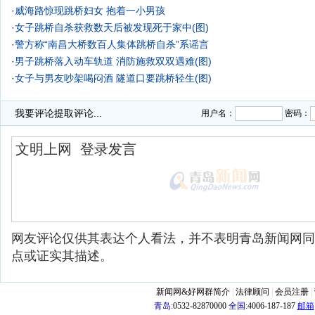
·
威海路惊现跳桥妇女 抱着一小男孩
·
女子跳桥自杀获救数天后被发现死于家中(图)
·
警方称“南昌大桥数百人集体跳桥自杀”系谣言
·
男子跳桥落入动车轨道 消防施救双双遇难(图)
·
女子与男友吵架喝闷酒 隧道口要跳桥轻生(图)
·
妙龄女反复轻生 上午割腕下午跳桥医生都认识
我要评论
提取评论...
用户名：
密码：
网友评论仅供其表达个人看法，并不表明青岛新闻网同
点或证实其描述。