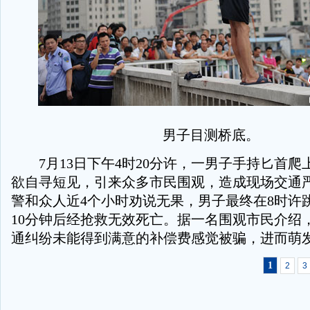
男子目测桥底。
7月13日下午4时20分许，一男子手持匕首爬
欲自寻短见，引来众多市民围观，造成现场交通
警和众人近4个小时劝说无果，男子最终在8时许
10分钟后经抢救无效死亡。据一名围观市民介绍
通纠纷未能得到满意的补偿费感觉被骗，进而萌
1
2
3