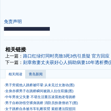
免责声明
-
-
相关链接
上一篇：
路口红绿灯同时亮致3死3伤引质疑 官方回应
下一篇：
刻章救妻丈夫获好心人捐助病妻10年透析费(
相关阅读
青岛新闻
·
男子旁观他人跳桥被吓晕:从未见过太激动(图)
·
全身赤裸男子在跳桥瞬间被路人拉住双腿(图)
·
中年男丧父失妻 不堪生活重压凌晨抱老母跳桥
·
男子自称孙悟空裸身跳桥 消防员扮唐僧劝下(图)
·
女子跳桥自杀被吊车轧断双臂 索赔遭法院驳回