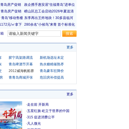
宝箱
更多
客
胶宁高架路调流
新机场选址未定
东
青岛啤酒节开幕
热水糖精催熟枣
交
2012威海帆船赛
青岛豪车狂降价
障房
青青岛商城开张
危旧房补偿提高