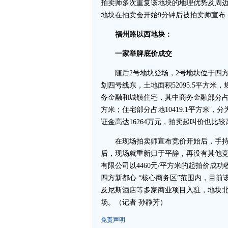
拍卖师多次重复该地块的地理优势及周边
地块在拍卖会开始9分钟后被拍卖师宣布
福州路以西地块：
一家举牌底价成交
随后2号地块登场，2号地块位于四方区
划四号线东，土地面积52095.5平方米，
务金融和城镇住宅，其中商务金融部分占地较大
方米；住宅部分占地10419.1平方米
证金高达16264万元，拍卖起叫价也比较高
在现场拍卖师宣布竞价开始后，手持7
后，现场就重新归于平静，再没有其他竞
有限公司以4460元/平方米的起拍价成功
四方新都心 “核心商务区”范围内，目
及尼斯酒店等多家商业项目入驻，地块
场。（记者 孙静芳）
免责声明