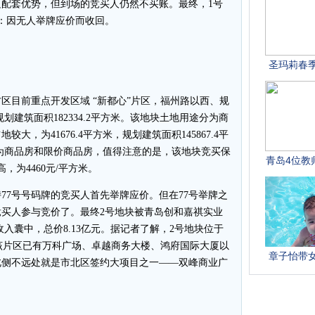
配套优势，但到场的竞买人仍然不买账。最终，1号
：因无人举牌应价而收回。
目前重点开发区域 “新都心”片区，福州路以西、规
规划建筑面积182334.2平方米。该地块土地用途分为商
，为41676.4平方米，规划建筑面积145867.4平
，分为商品房和限价商品房，值得注意的是，该地块竞买保
，为4460元/平方米。
7号号码牌的竞买人首先举牌应价。但在77号举牌之
买人参与竞价了。最终2号地块被青岛创和嘉祺实业
收入囊中，总价8.13亿元。据记者了解，2号地块位于
前该片区已有万科广场、卓越商务大楼、鸿府国际大厦以
北侧不远处就是市北区签约大项目之一——双峰商业广