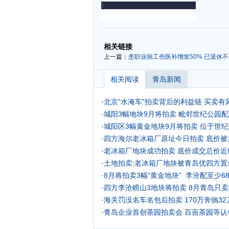
-
-
相关链接
上一篇：
患职业病工伤医补增发50% 已退休
相关阅读
青岛新闻
·
北京“水淹车”拍卖背后的利益链 买卖有
·
城阳3幅地块9月将拍卖 毗邻世纪公园配
·
城阳区3幅黄金地块9月将拍卖 位于世纪
·
四方海尔老冰箱厂原址今日拍卖 底价被
·
老冰箱厂地块成功拍卖 底价成交总价近8
·
土地拍卖:老冰箱厂地块被青岛优四方置业
·
8月将拍卖3幅“黄金地块” 李沧配至少6
·
四方李沧崂山3地块将拍卖 8月青岛只
·
海关罚没名车名包后拍卖 170万奔驰3
·
青岛企业首创茶园拍卖会 百亩茶园等认领
·