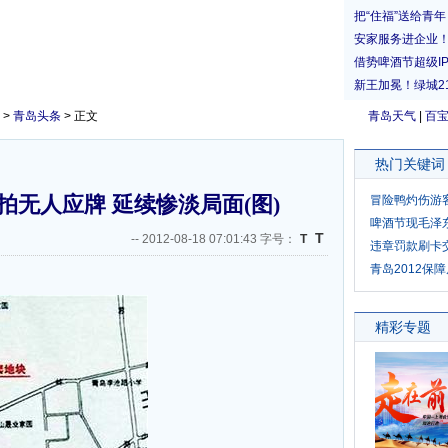
>
青岛头条
> 正文
青岛天气
|
百
热门关键词
无人应牌 延续惨淡局面(图)
冒险鸭灼伤游
啤酒节现毛泽
T
--
2012-08-18 07:01:43 字号：
T
违章罚款刷卡
青岛2012保