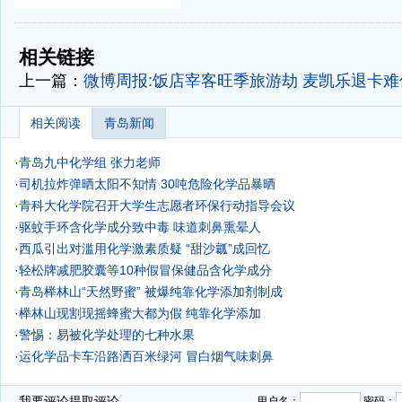
-
-
相关链接
上一篇：
微博周报:饭店宰客旺季旅游劫 麦凯乐退卡
相关阅读
青岛新闻
·
青岛九中化学组 张力老师
·
司机拉炸弹晒太阳不知情 30吨危险化学品暴晒
·
青科大化学院召开大学生志愿者环保行动指导会议
·
驱蚊手环含化学成分致中毒 味道刺鼻熏晕人
·
西瓜引出对滥用化学激素质疑 “甜沙瓤”成回忆
·
轻松牌减肥胶囊等10种假冒保健品含化学成分
·
青岛榉林山“天然野蜜” 被爆纯靠化学添加剂制成
·
榉林山现割现摇蜂蜜大都为假 纯靠化学添加
·
警惕：易被化学处理的七种水果
·
运化学品卡车沿路洒百米绿河 冒白烟气味刺鼻
·
我要评论
提取评论...
用户名：
密码：