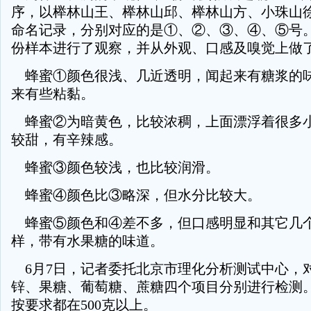
序，以榉林山王、榉林山邱、榉林山方、小珠山
命名记录，分别对应的是①、②、③、④、⑤号
份样本进行了观察，并从外观、口感及嗅觉上做
蜂蜜①颜色很浅、几近透明，闻起来有糖浆的
来有些粘黏。
蜂蜜②为暗黄色，比较浓稠，上面漂浮着很多
较甜，有辛辣感。
蜂蜜③颜色较浅，也比较润滑。
蜂蜜④颜色比③略深，但水分比较大。
蜂蜜⑤颜色和④差不多，但口感明显和其它几
样，带有水果糖的味道。
6月7日，记者委托北京市理化分析测试中心，
锌、果糖、葡萄糖、蔗糖四个项目分别进行检测
按要求都在500克以上。