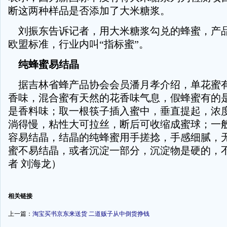
断这两种样品是否添加了大米糖浆。
刘振东告诉记者，用大米糖浆勾兑的蜂蜜，产
欧盟标准，行业内叫“指标蜜”。
纯蜂蜜易结晶
据吉林省蜂产品协会会员潘月孝介绍，单花蜜
香味，混合蜜有天然的花香味气息，假蜂蜜有的
是香料味；取一根筷子插入蜜中，垂直提起，浓
淌得慢，粘性大可拉丝，断后可收缩成蜜球；一
容易结晶，结晶的纯蜂蜜用手搓捻，手感细腻，
蜜不易结晶，或者沉淀一部分，沉淀物是硬的，
者 刘海龙）
-
相关链接
上一篇：
淘宝买书京东来送货 二道贩子从中倒货挣钱