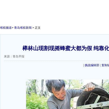
维权频道
>
青岛维权新闻
> 正文
榉林山现割现摇蜂蜜大都为假 纯靠
来源：青岛早报
|
挑战编辑部
|
复制