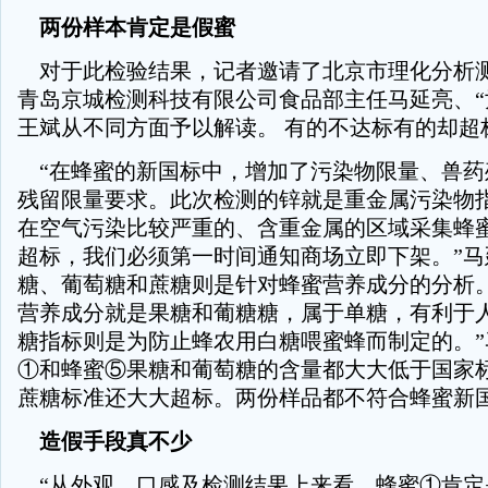
两份样本肯定是假蜜
对于此检验结果，记者邀请了北京市理化分析
青岛京城检测科技有限公司食品部主任马延亮、“
王斌从不同方面予以解读。 有的不达标有的却超
“在蜂蜜的新国标中，增加了污染物限量、兽药
残留限量要求。此次检测的锌就是重金属污染物
在空气污染比较严重的、含重金属的区域采集蜂
超标，我们必须第一时间通知商场立即下架。”马
糖、葡萄糖和蔗糖则是针对蜂蜜营养成分的分析。
营养成分就是果糖和葡糖糖，属于单糖，有利于
糖指标则是为防止蜂农用白糖喂蜜蜂而制定的。”
①和蜂蜜⑤果糖和葡萄糖的含量都大大低于国家
蔗糖标准还大大超标。两份样品都不符合蜂蜜新
造假手段真不少
“从外观、口感及检测结果上来看，蜂蜜①肯定