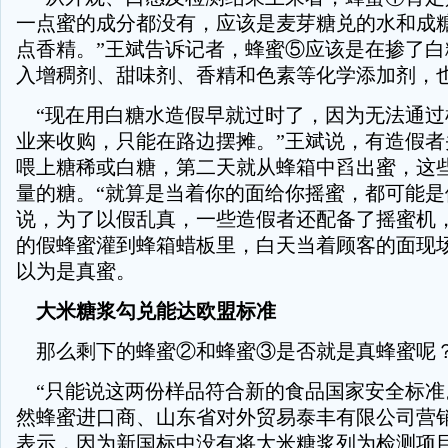
一点蜜的成分都没有，应该是麦芽糖兑的水和成
点香精。”王斌告诉记者，蜂蜜⑤应该是在掺了白
入增稠剂、甜味剂、香精和色素等化学添加剂，
“现在用白糖水造假早就过时了，因为无法通过
业来收购，只能在路边摆摊。”王斌说，有造假者
喂上糖稀或白糖，第二天就从蜂箱中舀出蜜，这
量的糖。“就算是当着你的面给你摇蜜，都可能是
说，为了以假乱真，一些造假者还配备了摇蜜机
的假蜂蜜灌到蜂箱蜡板里，白天当着顾客的面现
以为是真蜜。
大米糖浆勾兑能达欧盟标准
那么剩下的蜂蜜②和蜂蜜③是否就是真蜂蜜呢
“只能说这两份样品符合新的食品国家安全标准
然蜂蜜进口商、山东省对外贸易泰丰有限公司营
表示，因为新国标中没有将大米糖浆列为检测项