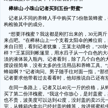
榉林山-小珠山记者买到五份“野蜜”
记者从不同的养蜂人手中购买了5份散装蜂蜜，
构检验其中的成分。
“想要洋槐蜜？我这都是刚打出来的，30元两斤
来点吧。”在榉林山上一个支着太阳伞的摊位前，
来自日照，看到记者犹豫，王某主动降价，“20
样？”王某回到帐篷里，用水舀子从一个白色的大
淡的液体装入瓶内。记者看到，除了几个白色的
摆设很简单，没有太多的生活用品和养蜂工具。“
蜂箱啊？”记者询问。男子随手往对面一指，“那
记者要求他带着过去看看时，他却推说自己还有
在同一条路上，记者又以40元一斤的价格，从
买了第二份洋槐蜜。“我这个你放心，是封盖蜜，
也不贵，波美度可以达到42度，没封盖的卖25元
完，从蜂箱内拿出已经封盖的蜂箅，放进摇蜜机