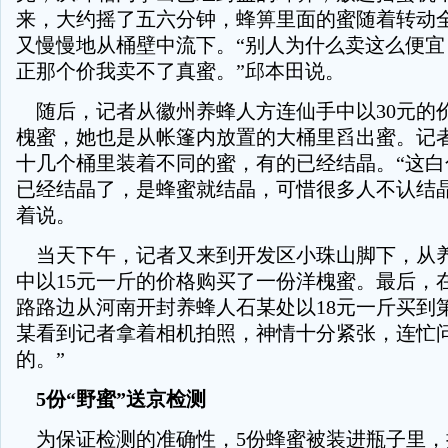
来，大约摇了五六分钟，蜂箅里面的蜜随着转动
又慢慢地从桶壁中流下。“别人为什么卖这么便宜
正那个价我卖不了真蜜。”邱本田说。
随后，记者从徽州养蜂人方连仙手中以30元的
槐蜜，她也是从帐篷内放置的大桶里舀出蜜。记
十几个桶里装着不同的蜜，有的已经结晶。“这白
已经结晶了，是蜂蜜就结晶，可惜很多人不认结晶
着说。
当天下午，记者又来到开发区小珠山脚下，从
中以15元一斤的价格购买了一份洋槐蜜。最后，
路路边从河南开封养蜂人石某处以18元一斤买到
某看到记者拿着相机拍照，神情十分紧张，连忙问
的。”
5份“野蜜”送京检测
为保证检测的准确性，5份蜂蜜被装进瓶子里，