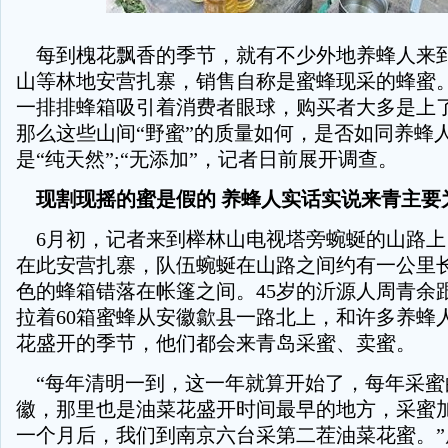
每到槐花飘香的季节，就有不少外地养蜂人来
山等林地安营扎寨，销售自称是蜜蜂现采的蜂蜜
一排排蜂箱吸引着消费者眼球，购买者大多是上
那么这些山间“野蜜”的质量如何，是否如同养蜂
是“纯天然”;“无添加”，记者日前展开调查。
现割现摇的蜜是假的 养蜂人实话实说来青主要
6月初，记者来到榉林山电视塔旁蜿蜒的山路上
在此安营扎寨，队伍蜿蜒在山路之间约有一公里
色的蜂箱错落在帐篷之间。45岁的沂源人周青余
拉着60箱蜜蜂从安徽歙县一路北上，和许多养蜂
花盛开的季节，他们都会来青岛采蜜、卖蜜。
“每年清明一到，这一年就算开始了，每年采蜜
徽，那里也是油菜花盛开时间最早的地方，采蜜
一个月后，我们到南京六台采第二茬油菜花蜜。”