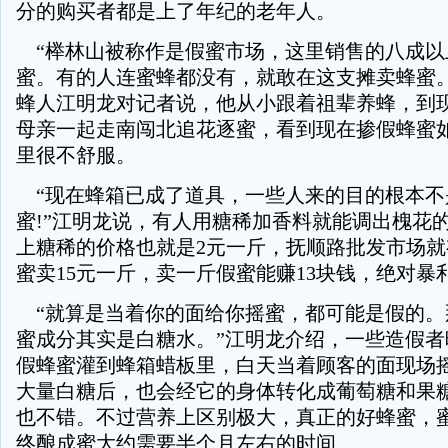
分的购买者都是上了年纪的老年人。
“榉林山被称作是假蜜市场，这里销售的八成以
蜜。有的人连蜜蜂都没有，就敢在这支摊卖蜂蜜。
蜂人江明龙对记者说，他从小跟着祖辈养蜂，到现
母亲一起走南闯北追花逐蜜，看到现在掺假蜂蜜
里很不舒服。
“现在蜂箱已成了道具，一些人来的目的根本不
蜜!”江明龙说，有人用糖稀加香料就能调出槐花
上糖稀的价格也就是2元一斤，抚顺路批发市场
蜜卖15元一斤，卖一斤假蜜能赚13块钱，绝对暴
“就算是当着你的面给你摇蜜，都可能是假的。
蜜成分其实是白糖水。”江明龙介绍，一些造假者
假蜂蜜灌到蜂箱蜡板里，白天当着顾客的面现场
大量白糖后，也会经它的身体转化成葡萄糖和果
也不错。不过营养上区别极大，真正的好蜂蜜，
终酿成蜜大约需要半个月左右的时间。