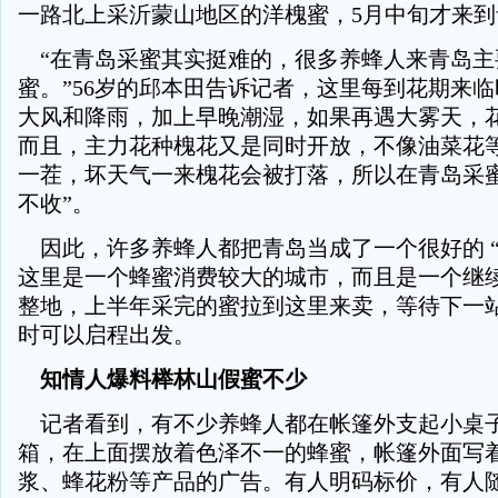
一路北上采沂蒙山地区的洋槐蜜，5月中旬才来到
“在青岛采蜜其实挺难的，很多养蜂人来青岛主
蜜。”56岁的邱本田告诉记者，这里每到花期来
大风和降雨，加上早晚潮湿，如果再遇大雾天，
而且，主力花种槐花又是同时开放，不像油菜花
一茬，坏天气一来槐花会被打落，所以在青岛采蜜
不收”。
因此，许多养蜂人都把青岛当成了一个很好的 “
这里是一个蜂蜜消费较大的城市，而且是一个继
整地，上半年采完的蜜拉到这里来卖，等待下一
时可以启程出发。
知情人爆料榉林山假蜜不少
记者看到，有不少养蜂人都在帐篷外支起小桌
箱，在上面摆放着色泽不一的蜂蜜，帐篷外面写
浆、蜂花粉等产品的广告。有人明码标价，有人