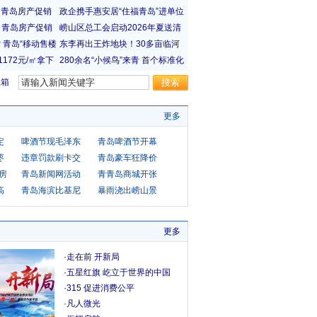
宝箱
更多
定
啤酒节现毛泽东
青岛啤酒节开幕
枣
违章罚款刷卡交
青岛豪车狂降价
障房
青岛新闻网活动
青青岛商城开张
高
青岛海滨比基尼
暴雨浇出崂山景