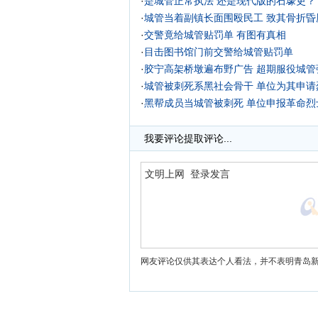
·
是城管正常执法 还是现代版的石壕吏？
·
城管当着副镇长面围殴民工 致其骨折昏厥
·
交警竟给城管贴罚单 有图有真相
·
目击图书馆门前交警给城管贴罚单
·
胶宁高架桥墩遍布野广告 超期服役城管强
·
城管被刺死系黑社会骨干 单位为其申请
·
黑帮成员当城管被刺死 单位申报革命烈
·
武汉城管武装部成立 进行军事训练可参军
我要评论
提取评论...
网友评论仅供其表达个人看法，并不表明青岛