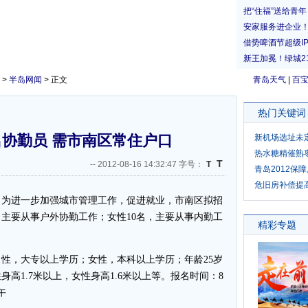
>
半岛网闻
> 正文
青岛天气
|
百
热门关键词
名协勤员 需市南区常住户口
新机场选址未
热水糖精催熟
T
--
2012-08-16 14:32:47 字号：
T
青岛2012保
危旧房补偿提
为进一步加强城市管理工作，促进就业，市南区拟招
，主要从事户外协勤工作；女性10名，主要从事内勤工
，大专以上学历；女性，本科以上学历；年龄25岁
高1.7米以上，女性身高1.6米以上等。报名时间：8
午