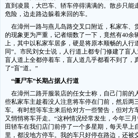
直到凌晨，大巴车、轿车停得满满的。散步只能
危险，边走路边躲着来回的车。
在漳州一路与燕儿岛路交叉口附近，私家车、
的现象更为严重，记者细数了一下，竟然有40余
上，其中以私家车居多，硬是将原本顺畅的人行道
同”。市民刘女士说，人行道上都专门修建了盲人
盲人道上全都停着车，盲人道几乎都看不到了，
了“盲”道。”
“僵尸车”长期占据人行道
在漳州二路开服装店的任女士称，自己门前的
些私家车主趁着没人注意将车停在门前，然后两
车。有时想等车主来后给对方一些警告，但对方
又悄悄将车开走。“这种情况经常发生，今年三月
田轿车在我们店门前停了一个多星期，每天早上
里，都没地方停车。我的车只好停在路边，还被