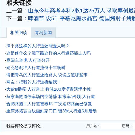
相关链接
上一篇：
山东今年高考本科2取1达25万人 录取率创
下一篇：
啤酒节
设5千平慕尼黑水晶宫 德国烤肘子烤
相关阅读
青岛新闻
·
漳平路这样的人行道还能走人吗？
·
这是修什么？漳平路这样的人行道还能走人吗
·
宽阔车道 和人行道分开
·
别克急刹冲人行道撞倒十年杨树
·
请把青岛的人行道还给路人 说说占道哪些事
·
网友：把我的人行道换给我！
·
大货侧翻到人行道上 数吨200度沥青活埋小摊
·
薛家岛隧道停车场内空荡荡 私家车“占领”人行道
·
合肥路施工人行道被破坏 二次追访路面已修复
·
重庆路拓宽白线画到家门口 留3米人行道6月启动
·
我要评论
提取评论...
用户名：
密码：