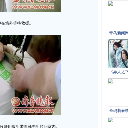
蹲在墙外等待救援。
警只能用救生带将孙先生拉回室内。