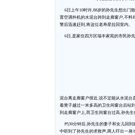
6日上午10时许,88岁的孙先生想出门
置空调外机的水泥台跨到走廊窗户,不料
警后迅速赶到,将这位老寿星拉回室内。
6日,是家住四方区瑞丰家苑的市民孙
泥台离走廊窗户很近,说不定能从水泥台
着凳子越过一米多高的卫生间窗台后站到
到走廊窗户上,而卫生间窗台过高,孙先
约30分钟后,孙先生的妻子和女儿回到
中听到了孙先生的求救声,两人吓出一身冷汗