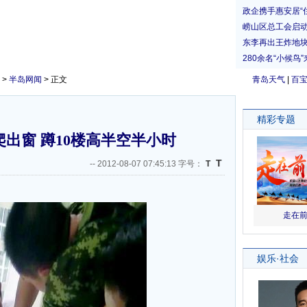
>
半岛网闻
> 正文
青岛天气
|
百
出窗 蹲10楼高半空半小时
T
--
2012-08-07 07:45:13 字号：
T