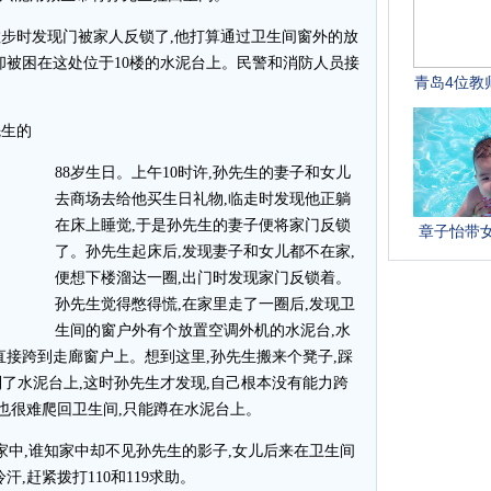
散步时发现门被家人反锁了,他打算通过卫生间窗外的放
却被困在这处位于10楼的水泥台上。民警和消防人员接
先生的
88岁生日。上午10时许,孙先生的妻子和女儿
去商场去给他买生日礼物,临走时发现他正躺
在床上睡觉,于是孙先生的妻子便将家门反锁
了。孙先生起床后,发现妻子和女儿都不在家,
便想下楼溜达一圈,出门时发现家门反锁着。
孙先生觉得憋得慌,在家里走了一圈后,发现卫
生间的窗户外有个放置空调外机的水泥台,水
直接跨到走廊窗户上。想到这里,孙先生搬来个凳子,踩
了水泥台上,这时孙先生才发现,自己根本没有能力跨
生也很难爬回卫生间,只能蹲在水泥台上。
家中,谁知家中却不见孙先生的影子,女儿后来在卫生间
,赶紧拨打110和119求助。