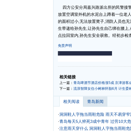
四方公安分局嘉兴路派出所的民警接警后
放置空调室外机的水泥台上蹲着一位老人
的面积过小,无法放置凳子,消防人员也
生带递给孙先生,让孙先生自己绑在腰上
点拉回室内,孙先生安全获救。经初步检查
免责声明
-
-
相关链接
上一篇：
青岛啤酒节酒店价格涨5成 京津游客
下一篇：
流浪智障女住小树林怀胎6月 计生委
相关阅读
青岛新闻
·
洞洞鞋人字拖当雨鞋危险 雨天不易穿窄
·
青岛每天5人猝死3成中青年 过劳10大
·
注意雨天穿什么 洞洞鞋人字拖当雨鞋危