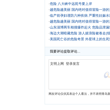
·
危险 八大峡中远苑号要上岸
·
越危险越美丽 国内绝对值得冒险一游的
·
临产前孕妇谨防六种疾病 严重性妊娠水
·
越危险越美丽 国内绝对值得冒险一游的
·
山东淄博两车相撞爆炸起火 危险品泄漏
·
海边大潮暗藏危险 游人嬉浪险被卷走(组
·
美国死亡谷的危险奇景 外星球上的生死
·
我要评论
提取评论...
网友评论仅供其表达个人看法，并不表明青岛