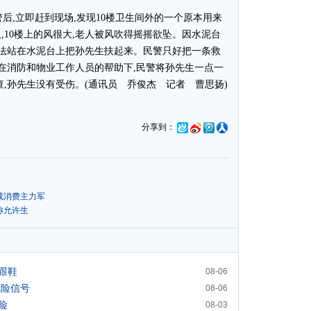
,立即赶到现场,发现10楼卫生间外的一个原本用来
,10楼上的风很大,老人被风吹得摇摇欲坠。因水泥台
无法站在水泥台上把孙先生扶起来。民警只好把一条救
,在消防和物业工作人员的帮助下,民警将孙先生一点一
,孙先生没有受伤。(通讯员 乔俊杰 记者 曹思扬)
分享到：
成消费主力军
称允许生
跟鞋
08-06
危险信号
08-06
险
08-03