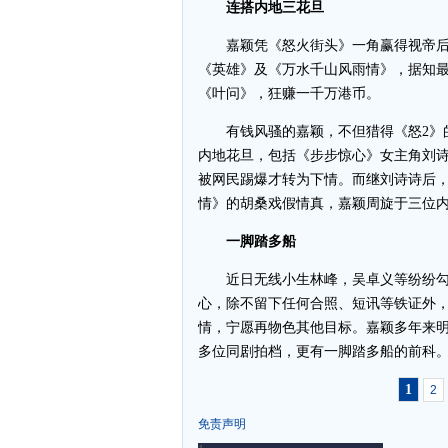
连搭内地三花旦
嘉颖凭《怒火街头》一角赢得视帝后
《英雄》及《万水千山风雨情》，据知最
《叶问》，狂赚一千万港币。
有钱风骚的嘉颖，不但猎得《怒2》的
内地花旦，包括《步步惊心》女主角刘
被网民踢爆才转为下情。而继刘诗诗后
情》的胡桑戏假情真，嘉颖周旋于三位
一脚踏多船
近日无线小生林峰，吴卓义等纷纷勾
心，除不留下任何合照、短讯等铁证外
情，宁愿再物色其他目标。嘉颖多年来明
多位同剧拍档，更有一脚踏多船的前科
1
2
免责声明