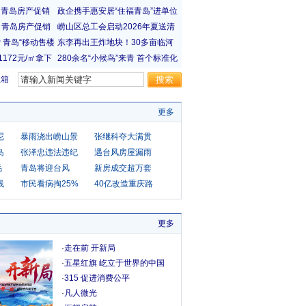
宝箱
更多
尼
暴雨浇出崂山景
张继科夺大满贯
岛
张泽忠违法违纪
遇台风房屋漏雨
毛
青岛将迎台风
新房成交超万套
线
市民看病掏25%
40亿改造重庆路