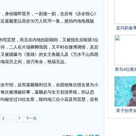
，身份随即晋升，一剧接一剧，先后有《步步惊心》
近嘉颖更以高价30万人民币一集，接拍内地电视版
苟芸慧，而且在内地拍剧期间，又被指先后暗搭3位
诗诗，二人在片场卿卿我我，又不时在微博调情，其后
，又被踢爆与《英雄》的女主角颖儿及《万水千山风雨
内地花旦之间，游刃有余，艳福无边。
女中招，反而嘉颖顺利过关，全因他每次猎女甚为小
，每次被撞破好事，嘉颖必与女方划清界线，拒认恋
勾秘交过10位女星，除内地三位小花及苟芸慧，还有
。
...
3
7
下一页