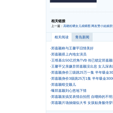
-
-
相关链接
上一篇：
高晓松晒女儿戏蟒图 网友赞小姑娘胆
相关阅读
青岛新闻
·
郑嘉颖称与王馨平旧情美好
·
郑嘉颖搭上内地女演员
·
王维基出50亿挖角TVB 传已锁定郑嘉颖
·
王馨平父亲嫌弃郑嘉颖没出息 女儿深表歉
·
郑嘉颖身价三级跳25万一集 半年吸金300
·
郑嘉颖身价3级跳25万1集 半年吸金300
·
郑嘉颖暗交颖儿
·
曝郑嘉颖刘心悠地下情
·
郑嘉颖发搞笑表情自拍照 自嘲帅的不明显
·
郑嘉颖片场抽烟似大爷 女孩贴身服侍穿袜
·