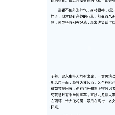
他的猎物。最近开始交往的花旦，正是在
嘉颖不但外形帅气，身材很棒，据知
样子，但对他有兴趣的花旦，却变得风趣
慧，便显得特别有好感，经常讲笑话讨
子善、曹永廉等人均有出席，一群男演
现风度一面，频频为其顶酒，又全程陪
载苟芸慧回家，但在门外却遇上守候记
苟芸慧只有乘坐同事车，直驶九龙塘火
在西环一带大兜花园，最后在高街一名
怀疑。