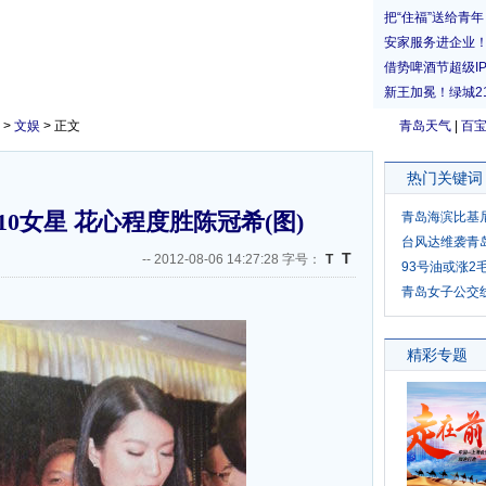
>
文娱
> 正文
青岛天气
|
百
热门关键词
10女星 花心程度胜陈冠希(图)
青岛海滨比基
台风达维袭青
T
--
2012-08-06 14:27:28 字号：
T
93号油或涨2
青岛女子公交