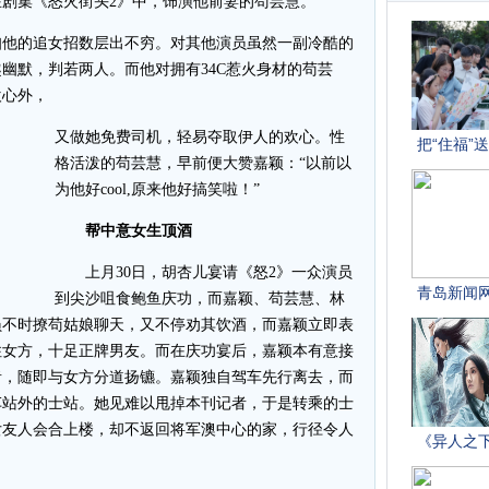
剧集《怒火街头2》中，饰演他前妻的苟芸慧。
他的追女招数层出不穷。对其他演员虽然一副冷酷的
幽默，判若两人。而他对拥有34C惹火身材的苟芸
欢心外，
又做她免费司机，轻易夺取伊人的欢心。性
格活泼的苟芸慧，早前便大赞嘉颖：“以前以
为他好cool,原来他好搞笑啦！”
帮中意女生顶酒
上月30日，胡杏儿宴请《怒2》一众演员
到尖沙咀食鲍鱼庆功，而嘉颖、苟芸慧、林
员不时撩苟姑娘聊天，又不停劝其饮酒，而嘉颖立即表
住女方，十足正牌男友。而在庆功宴后，嘉颖本有意接
者，随即与女方分道扬镳。嘉颖独自驾车先行离去，而
车站外的士站。她见难以甩掉本刊记者，于是转乘的士
女友人会合上楼，却不返回将军澳中心的家，行径令人