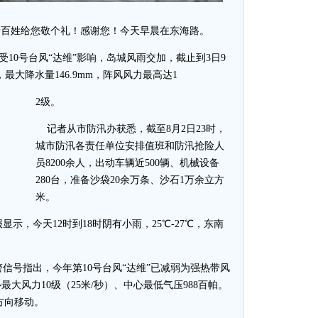
老百姓给您敬个礼！感谢您！今天早晨在东海路。
10号台风“达维”影响，岛城风雨交加，截止到3日9
，最大降水量146.9mm，阵风风力最高达1
2级。
记者从市防汛办获悉，截至8月2日23时，
城市防汛各责任单位安排值班和防汛抢险人
员8200余人，出动车辆近500辆、机械设备
280台，准备沙袋20余万条、沙石1万余立方
米。
示，今天12时到18时阴有小雨，25℃-27℃，东南
号指出，今年第10号台风“达维”已减弱为强热带风
大风力10级（25米/秒）、中心最低气压988百帕。
方向移动。