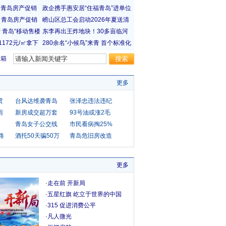
宝箱
更多
贯
台风达维袭青岛
张泽忠违法违纪
雨
新房成交超万套
93号油或涨2毛
青岛女子公交线
市民看病掏25%
路
酒托50天骗50万
青岛危旧房改造