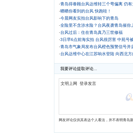
·
青岛得眷顾台风达维转三个弯偏离 仍有
·
晒晒你看到的台风 快跑哇！
·
今晨网友实拍台风影响下的青岛
·
全险里不含涉水险？台风夜袭青岛催你
·
台风过后：住在青岛真乃三世修福
·
3日早6点前海实拍 台风很厉害 中苑号
·
青岛市气象局发布台风橙色预警信号并
·
台风达维中心在江苏响水登陆 向西北方
我要评论
提取评论...
网友评论仅供其表达个人看法，并不表明青岛