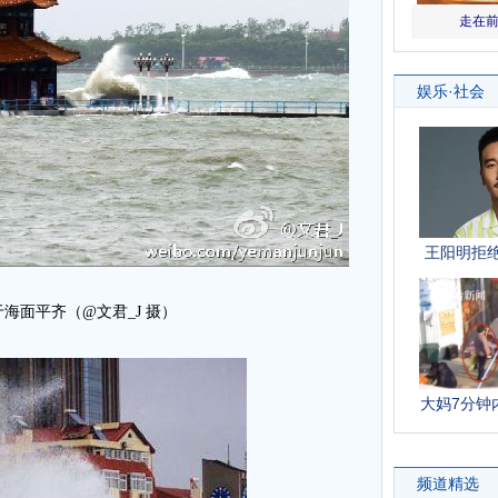
海面平齐（@文君_J 摄）