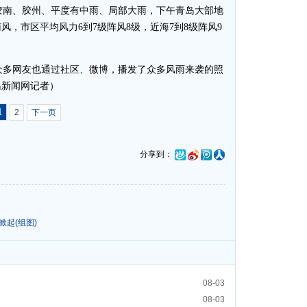
胶南、胶州、平度有中雨、局部大雨，下午青岛大部地
，市区平均风力6到7级阵风8级，近海7到8级阵风9
多网友也通过社区、微博，播发了众多风雨来袭的照
岛新闻网记者）
1
2
下一页
分享到：
起(组图)
08-03
08-03