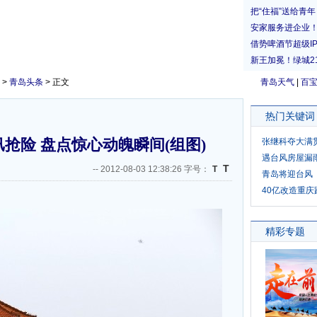
>
青岛头条
> 正文
青岛天气
|
百
热门关键词
汛抢险 盘点惊心动魄瞬间(组图)
张继科夺大满
遇台风房屋漏
T
--
2012-08-03 12:38:26 字号：
T
青岛将迎台风
40亿改造重庆