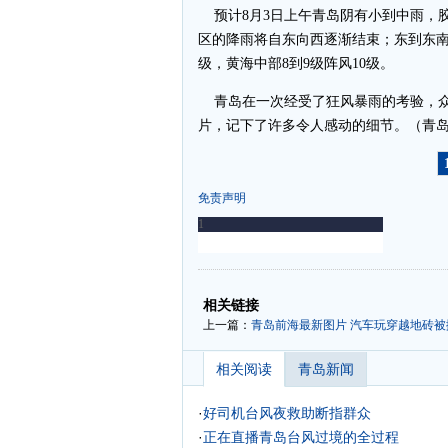
预计8月3日上午青岛阴有小到中雨，
区的降雨将自东向西逐渐结束；东到东南风
级，黄海中部8到9级阵风10级。
青岛在一次经受了狂风暴雨的考验，众
片，记下了许多令人感动的细节。（青
免责声明
-
-
相关链接
上一篇：
青岛前海最新图片 汽车玩穿越地砖被掀
相关阅读
青岛新闻
·
好司机台风夜救助断指群众
·
正在直播青岛台风过境的全过程