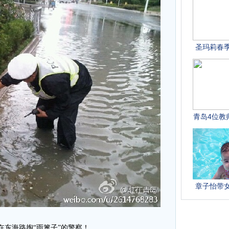
 在东海路掏“雨篦子”的警察！