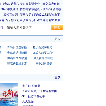
宝箱
更多
楼
青岛房价连续跌
包子西施海量照
风
青岛遭遇强降雨
九成人想要二胎
燃油附加费取消
58人被蜱虫叮咬
普高分数线划定
中国非对称降息