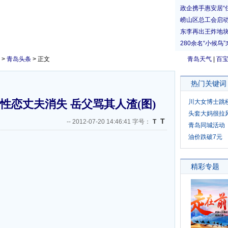
>
青岛头条
> 正文
青岛天气
|
百
热门关键词
性恋丈夫消失 岳父骂其人渣(图)
川大女博士跳
头套大妈很拉
T
--
2012-07-20 14:46:41 字号：
T
青岛同城活动
油价跌破7元