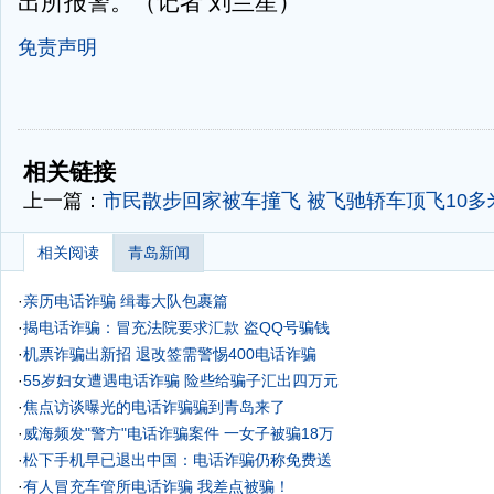
出所报警。（记者 刘兰星）
免责声明
-
-
相关链接
上一篇：
市民散步回家被车撞飞 被飞驰轿车顶飞10多
相关阅读
青岛新闻
·
亲历电话诈骗 缉毒大队包裹篇
·
揭电话诈骗：冒充法院要求汇款 盗QQ号骗钱
·
机票诈骗出新招 退改签需警惕400电话诈骗
·
55岁妇女遭遇电话诈骗 险些给骗子汇出四万元
·
焦点访谈曝光的电话诈骗骗到青岛来了
·
威海频发"警方"电话诈骗案件 一女子被骗18万
·
松下手机早已退出中国：电话诈骗仍称免费送
·
有人冒充车管所电话诈骗 我差点被骗！