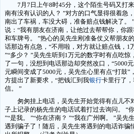
7月7日上午8时45分，这个陌生号码又打来
南有没有认识的人？ ”对方的口气显得很着急，
南出了车祸，车没大碍，准备赔点钱解决了。 
说：“我有朋友在济南，让他过去帮帮你，你跟
和车牌号。 ”热心的吴先生刚准备仗义帮朋友
话那边有点急，“不用啦，对方就让赔点钱，1
”“多少？ ”吴先生听到1万元的数字时有点吃
了一句，没想到电话那边却突然改口，“5000元
元瞬间变成了5000元，吴先生心里有点“打鼓
方提出了新要求，“把钱汇到我
银行
卡里行了，
信。 ”
匆匆挂上电话，吴先生开始觉得有点儿不对
子上记录的杨先生的电话试着打过去询问。 “
”“是我。 ”“你在济南？ ”“我在广州啊。 ”吴
遇到骗子了！随后，吴先生将遇到的电话诈骗