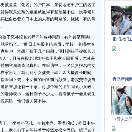
小男孩童童（化名）的户口本，亲切地念出户主的名字
址背得滚瓜烂熟的童童就显得有些招架不住，没等老师
妈妈让自己管户口本上的人有的叫姥爷、姥姥，有的叫
人。
孩子恶补报名老师问的各种问题，有的甚至预演排
就露馅了。 ”昨日上午报名结束后，学校一名招生负
走家串户，本想问孩子几个问题，没料到孩子被家长训
言人”，只有在报名现场把孩子和家长隔开后，尤其是
庭特别容易调查出真相。在采访中，一名负责报名的女
也在家附近，就问到小女孩去上幼儿园大概多长时间
，接着问下去，小女孩的回答前后颠倒，老实交待说自
知道原来那还有一个家，可那个家的卫生间又小又破，
生的老师表示，这种例子不少见，看着孩子一会儿硬生
地说实话，他们也哭笑不得。
号了。”坐着小马扎、带着水壶、看着报纸，昨日中午
行道上，家长们正在等待着学校派发报名号码。据记者了