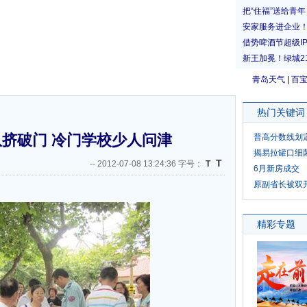
青岛天气
|
百
热门关键词
挤破门 冷门学校少人问津
普高分数线划
揭易拉罐口细
T
--
2012-07-08 13:24:36 字号：
T
6月新房成交
原副省长被双