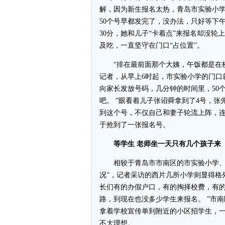
解，因为新生报名太热，青岛市实验小学
50个号早都发完了，没办法，只好等下
30分，她和儿子“卡着点”来报名却没
及吃，一直坚守在门口“占位置”。
“排在最前面那个大姨，午饭都是在校
记者，从早上6时起，市实验小学的门口
向家长发放号码，几分钟的时间里，50个
吧。 ”眼看着儿子张诏舜拿到了4号，
到这个号，不仅自己和妻子轮流上阵，
于抢到了一张报名号。
等学生 老师坐一天只有几个孩子来
相较于青岛市市南区的市实验小学、太
况”，记者采访的西片几所小学则显得格
长们有的办假户口，有的掏择校费，有
路，到现在也没多少学生来报名。 ”市
拿着学校宣传单到附近的小区招学生，
不大理想。