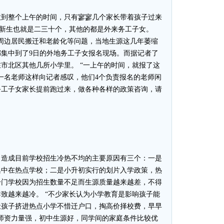
到整个上午的时间，只有寥寥几个家长带着孩子过来
的新生也就是二三十个，其他的都是外来务工子女。
周边居民搬迁和老龄化等问题，当地生源这几年萎缩
集中到了9日的外地务工子女报名现场。而据记者了
市北区其他几所小学里。 “一上午的时间，就报了这
一名老师这样向记者感叹，他们4个负责报名的老师闲
务工子女家长提前跑过来，做各种各样的政策咨询，请
造成目前学校招生冷热不均的主要原因有三个：一是
集中在热点学校；二是小升初实行的划片入学政策，热
冷门学校因为招生数量不足而生源质量越来越差，不得
致越来越冷。 “不少家长认为小学教育是影响孩子能
让孩子挤进热点小学不惜迁户口，掏高价择校费，早早
师资力量强，初中生源好，同学间的家庭条件比较优