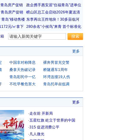
宝箱
更多
定
中国非对称降息
裸奔男冒充交警
菌
桑拿天热破记录
桥隧通车1周年
青岛彩民中一亿
环湾连撞19人伤
开
不吃早餐危害大
青岛托举叔低调