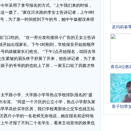
今年采用了拿号报名的方式。“上午我们来的时候，
午这一拨了。”家住沂水路的李女士告诉记者，上午8时
轮上号，为了第一时间抢到下午的号，她中午饭都没来得
门口吃的。 ”在一旁分发衔接班小广告的王女士告诉
就开始出现家长。下午1时刚到，学校保安开始按顺序
号码就被家长们抢光。 “下午2点开始报名，咱回去等
张先生紧皱的眉头终于舒展了开来，他告诉记者，为了拿
连孩子的爷爷奶奶也轮上了班，一家五口轮了四拨才终
平路小学、大学路小学等热点学校排队报名的“盛
外冷清。 “同是一个片区的公立小学，热点小学那头家
的早早高价买学区房，我们学校离那坐公交车也就五站
南区西片小学的一名老师无奈地说，她在报名前还特地
一上午才报了不到二十名学生，看来主动宣传的效果也