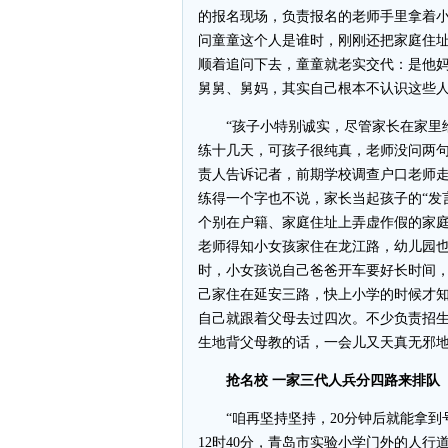
的报名现场，负责报名的老师手里拿着
问童童这个人是谁时，刚刚还把家庭住
顺着追问下去，童童就老实交代：是他
舅舅、舅妈，其实自己根本不认识这些
“孩子小特别诚实，尽管家长在家里给
练十几天，可孩子很纯真，老师没问两句
责人告诉记者，前期学校调查户口老师
练得一个字也不说，家长当起孩子的“发
个别在户籍、家庭住址上弄虚作假的家
老师得知小女孩家住在龙江路，幼儿园
时，小女孩说自己爸爸开车要好长时间
己家住在延安三路，快上小学的时候才
自己就跟着父母去过四次。不少负责招
生地背父母教的话，一会儿又天真无邪
抢名校 一家三代人兵分四路来排队
“咱再坚持坚持，20分钟后就能拿到
12时40分，青岛市实验小学门外的人