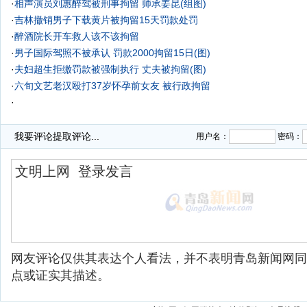
·
相声演员刘惠醉驾被刑事拘留 师承姜昆(组图)
·
吉林撤销男子下载黄片被拘留15天罚款处罚
·
醉酒院长开车救人该不该拘留
·
男子国际驾照不被承认 罚款2000拘留15日(图)
·
夫妇超生拒缴罚款被强制执行 丈夫被拘留(图)
·
六旬文艺老汉殴打37岁怀孕前女友 被行政拘留
·
我要评论
提取评论...
用户名：
密码：
网友评论仅供其表达个人看法，并不表明青岛新闻网同
点或证实其描述。