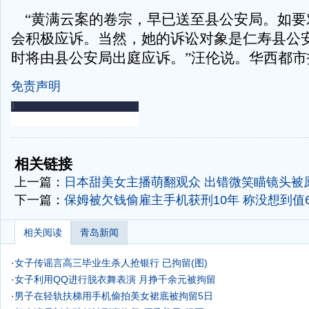
“黄满云案的卷宗，早已送至县公安局。如要
会积极应诉。当然，她的诉讼对象是仁寿县公
时将由县公安局出庭应诉。”汪伦说。华西都市
免责声明
-
-
相关链接
上一篇：
日本甜美女主播萌翻观众 出错微笑瞄镜头被
下一篇：
保姆被欠钱偷雇主手机获刑10年 称没想到值
相关阅读
青岛新闻
·
女子传谣言高三毕业生杀人抢银行 已拘留(图)
·
女子利用QQ进行脱衣舞表演 月挣千余元被拘留
·
男子在轻轨扶梯用手机偷拍美女裙底被拘留5日