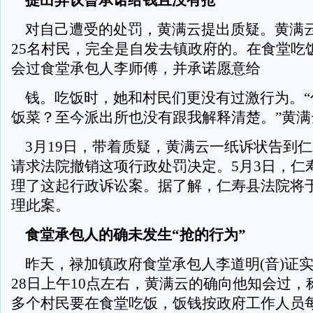
提出异议曾承诺给钱且没有抢
对自己遭受的处罚，黄满云提出质疑。黄满
25名村民，完全是自发去镇政府的。在食堂吃
会过食堂承包人李师傅，并承诺愿意给
钱。吃饭时，她和村民们更没有过激行为。“
饭菜？至今派出所也没有跟我解释清楚。”黄满
3月19日，带着质疑，黄满云一纸诉状告到
请求法院撤销这项行政处罚决定。5月3日，仁
理了这起行政诉讼案。据了解，仁寿县法院将于
理此案。
食堂承包人的确未发生“抢的行为”
昨天，禄加镇政府食堂承包人李道明(音)证实，2
28日上午10点左右，黄满云的确向他知会过，
多个村民要在食堂吃饭，饭钱按政府工作人员