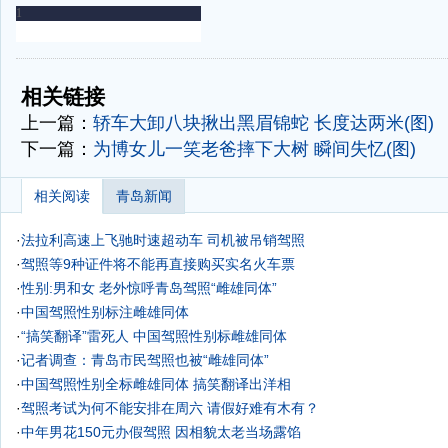
-
-
相关链接
上一篇：
轿车大卸八块揪出黑眉锦蛇 长度达两米(图)
下一篇：
为博女儿一笑老爸摔下大树 瞬间失忆(图)
相关阅读
青岛新闻
·
法拉利高速上飞驰时速超动车 司机被吊销驾照
·
驾照等9种证件将不能再直接购买实名火车票
·
性别:男和女 老外惊呼青岛驾照“雌雄同体”
·
中国驾照性别标注雌雄同体
·
“搞笑翻译”雷死人 中国驾照性别标雌雄同体
·
记者调查：青岛市民驾照也被“雌雄同体”
·
中国驾照性别全标雌雄同体 搞笑翻译出洋相
·
驾照考试为何不能安排在周六 请假好难有木有？
·
中年男花150元办假驾照 因相貌太老当场露馅