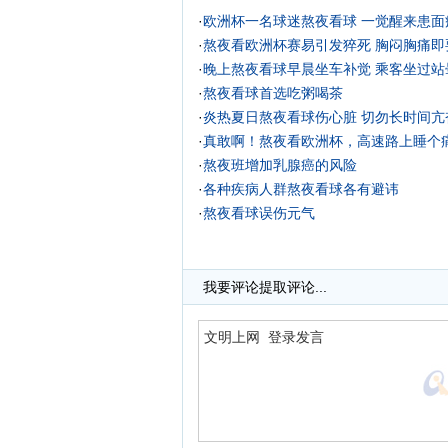
·
欧洲杯一名球迷熬夜看球 一觉醒来患面
·
熬夜看欧洲杯赛易引发猝死 胸闷胸痛即
·
晚上熬夜看球早晨坐车补觉 乘客坐过站
·
熬夜看球首选吃粥喝茶
·
炎热夏日熬夜看球伤心脏 切勿长时间亢
·
真敢啊！熬夜看欧洲杯，高速路上睡个
·
熬夜班增加乳腺癌的风险
·
各种疾病人群熬夜看球各有避讳
·
熬夜看球误伤元气
我要评论
提取评论...