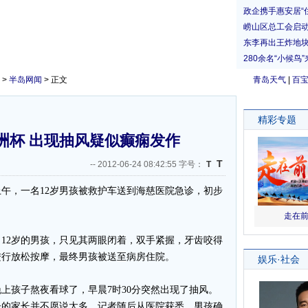
>
半岛网闻
> 正文
青岛天气
|
百
洲杯 出现抽风疑似癫痫发作
T
--
2012-06-24 08:42:55 字号：
T
午，一名12岁男孩被救护车送到海慈医院急诊，初步
12岁的男孩，只见其两眼闭着，双手紧握，牙齿咬得
进行放松按摩，最终男孩被送至病房住院。
孩子熬夜看球了，早晨7时30分突然出现了抽风。
子的家长并不愿
说太多。记者随后从医院获悉，男孩确