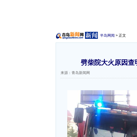
半岛网闻
> 正文
劈柴院大火原因查
来源：青岛新闻网