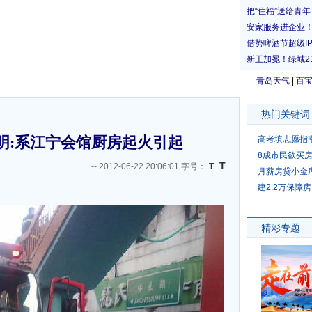
青岛天气
|
百
热门关键词
明:系江宁会馆厨房起火引起
高考填志愿指
8成市民欲买
T
--
2012-06-22 20:06:01 字号：
T
月薪房贷小金
建2.2万保障房