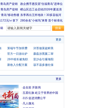
宝箱
更多
南
算端午节加班费
浒苔做菜超鲜美
房
官方一日游出炉
聂磊涉黑案二审
库
26中校长被免职
亚沙会引爆海阳
新收入分配方案
该不该多缴社保