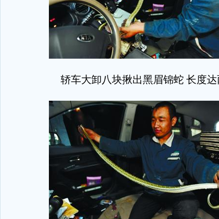
轿车大卸八块揪出黑眉锦蛇 长度达