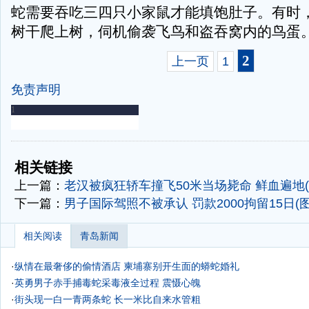
蛇需要吞吃三四只小家鼠才能填饱肚子。有时
树干爬上树，伺机偷袭飞鸟和盗吞窝内的鸟蛋
2
上一页
1
免责声明
-
-
相关链接
上一篇：
老汉被疯狂轿车撞飞50米当场毙命 鲜血遍地(
下一篇：
男子国际驾照不被承认 罚款2000拘留15日(图
相关阅读
青岛新闻
·
纵情在最奢侈的偷情酒店
柬埔寨别开生面的蟒蛇婚礼
·
英勇男子赤手捕毒蛇采毒液全过程 震慑心魄
·
街头现一白一青两条蛇 长一米比自来水管粗