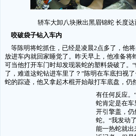
轿车大卸八块揪出黑眉锦蛇 长度达
咬破袋子钻入车内
等陈明将蛇抓住，已经是凌晨2点多了，他将
放进车内就回家睡觉了。昨天早上，他准备将
可当他打开车门时却发现装蛇的塑料袋破了。“
了，难道这蛇钻进车里了？”陈明在车底扫视了
蛇的踪迹，他又拿起木棍开始敲打车底盘，仍
有任何反应。
蛇肯定是在车
开引擎盖，仍
蛇。“我发动
能一热蛇就出