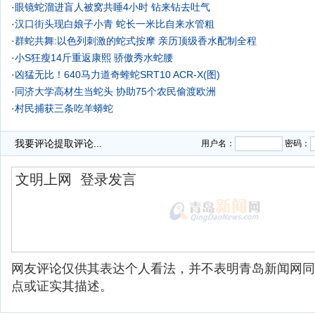
·
眼镜蛇溜进盲人被窝共睡4小时 钻来钻去吐气
·
汉口街头现白娘子小青 蛇长一米比自来水管粗
·
群蛇共舞:以色列刺激的蛇式按摩
亲历顶级香水配制全程
·
小S狂瘦14斤重返康熙 骄傲秀水蛇腰
·
凶猛无比！640马力道奇蝰蛇SRT10 ACR-X(图)
·
同济大学高材生当蛇头 协助75个农民偷渡欧洲
·
村民捕获三条吃羊蟒蛇
·
女子在所购买品牌酸奶箱内发现活蛇
我要评论
提取评论...
用户名：
密码：
网友评论仅供其表达个人看法，并不表明青岛新闻网同
点或证实其描述。