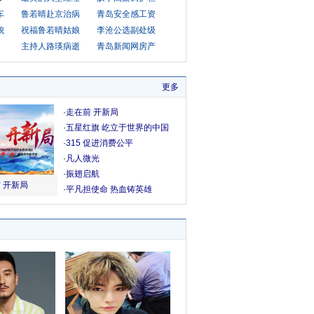
车
鲁若晴赴京治病
青岛安全感工资
貌
祝福鲁若晴姑娘
李沧公选副处级
主持人路瑛病逝
青岛新闻网房产