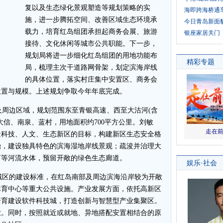
复以及生态绿化景观塑造等规划策略的实
海即跨海桥通
施，进一步腾拓空间、改善区域生态环境承
今日青岛新面
载力，培育红岛组团承担起商务会展、旅游
银座家居关门
接待、文化休闲等城市公共职能。下一步，
规划局将进一步细化红岛组团的用地功能布
局，梳理主次干道路网骨架，划定滨海岸线
的具体位置，落实村庄集中安置区、商务会
位置与规模。上述规划争取今年年底完成。
周边区域，规划范围东至青银高速、西至大沽河(含
大信、南泉、蓝村，用地面积约700平方公里。刘敏
造科技、人文、生态新区的目标，构建新区生态安全格
治，建设独具特色的滨海湿地岸线景观；疏浚并治理大
河等河流水体，预留开敞的绿色生态廊道。
区的建设标准，在红岛南部及周边滨海沿岸较为开敞
体育中心等重大公共设施。产业发展方面，依托高新区
培育建设软件科技城，打造创新与智慧型产业集聚区。
业。同时，按照就近或就地、异地搭配安置相结合的原