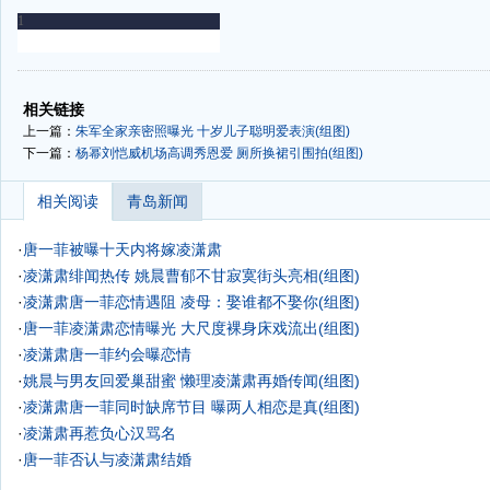
-
-
相关链接
上一篇：
朱军全家亲密照曝光 十岁儿子聪明爱表演(组图)
下一篇：
杨幂刘恺威机场高调秀恩爱 厕所换裙引围拍(组图)
相关阅读
青岛新闻
·
唐一菲被曝十天内将嫁凌潇肃
·
凌潇肃绯闻热传 姚晨曹郁不甘寂寞街头亮相(组图)
·
凌潇肃唐一菲恋情遇阻 凌母：娶谁都不娶你(组图)
·
唐一菲凌潇肃恋情曝光 大尺度裸身床戏流出(组图)
·
凌潇肃唐一菲约会曝恋情
·
姚晨与男友回爱巢甜蜜 懒理凌潇肃再婚传闻(组图)
·
凌潇肃唐一菲同时缺席节目 曝两人相恋是真(组图)
·
凌潇肃再惹负心汉骂名
·
唐一菲否认与凌潇肃结婚