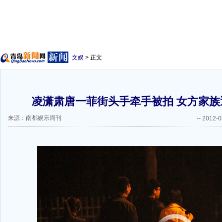
文娱
> 正文
凌潇肃唐一菲街头手牵手被拍 女方家族逼
来源：南都娱乐周刊
--
2012-0