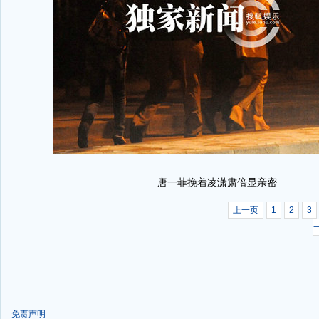
唐一菲挽着凌潇肃倍显亲密
上一页
1
2
3
免责声明