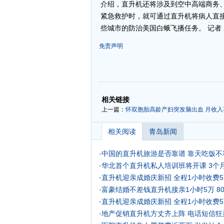
介绍，直升机还将涉及到空中高端商务
紧急救护时，就可通过直升机将病人直
些城市的防治美国白蛾飞播任务。 记者 
免责声明
-
-
相关链接
上一篇：
怀双胞胎高龄产妇突发脑出血 月收入
相关阅读
青岛新闻
·
中国的直升机旅游是否靠谱 靠天吃饭不
·
华北首个直升机私人培训班将开课 3个月
·
直升机迎亲成婚庆新招 全程1小时收费
·
富豪结婚不差钱直升机接亲1小时5万
8
·
直升机迎亲成婚庆新招 全程1小时收费5
·
地产促销直升机方丈齐上阵 电话短信狂