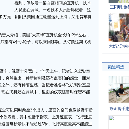
看到，停放着一架白蓝相间的直升机，技术
人员正在调试。一名技术人员告诉记者，这
00多万元，刚刚从美国通过轮船运到上海，又用货车将
责人介绍，美国“大黄蜂”直升机全长约12米左右，
，机底部有4个小轮子，可以来回移动。从订购这架飞机
越野车，视野十分宽广。”昨天上午，记者进入驾驶室
时，突然生出一种新鲜刺激还有点害怕的感觉，面对
觉之外，还有种陌生感。当记者准备将飞机驾驶室里
，现在飞机还在调试中，里面的仪表还暂时保密不能
完全可以同时乘坐3个成人，里面的空间也像越野车后
7个仪表盘，其中包括平衡表、上升速度表、飞行速度
升速度每秒最快不能超过5米，飞行高度最高不能超过