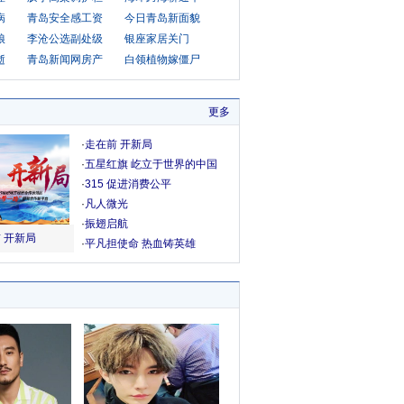
病
青岛安全感工资
今日青岛新面貌
娘
李沧公选副处级
银座家居关门
逝
青岛新闻网房产
白领植物嫁僵尸