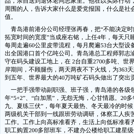
品，亲自送到退休老同志家里。他在以实际行动
周围的人，告诉大家什么是爱党报国，什么是社
值。
青岛港前港分公司经理张再春，把“不能决定时
拓宽时间的宽度”当成座右铭，上任4年，每天只睡
每周走遍60公里皮带流程，每月爬遍53台大型设
出全国港口首个亿吨公司。青岛港总工程师郭志
守在码头建设工地上，在 2台自重2700多吨、世
岸期间，不顾腿伤，两天两夜不下火线，为363
到五年、世界最大的40万吨矿石码头做出了突出
一把手强带动副职强、班子强，青岛港的各级
年“5+2”、“白加黑”，无怨无悔，心甘情愿。20
九、夏练三伏”，每年夏天最热、冬天最冷的时候
两级机关干部到一线跟班劳动调研，体察工人疾
工作。工作上向高标准看齐，生活上向低标准看
职工购置200多部班车，不建办公楼给职工建星