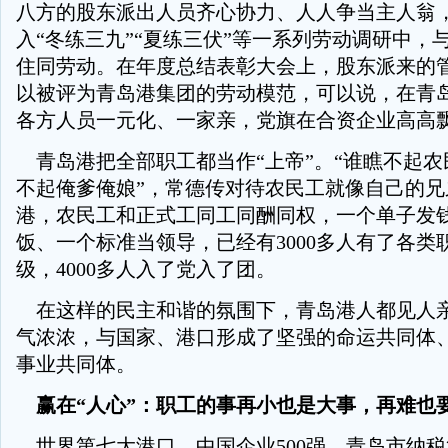
八方的股东派出人员齐心协力、人人争当主人翁
入“冬练三九”“夏练三伏”等一系列劳动调研中，
住同劳动。在年度总结表彰大会上，股东派来的
以被评为青岛港集团的劳动模范，可以说，在青
各方人员一元化、一家亲，党旗在合资企业高高
青岛港把全部职工都当作“上帝”。“谁瞧不起农
不起俺爹俺娘”，常德传对待农民工就像自己的兄
港，农民工和正式工同工同酬同权，一个单子发
饭、一个标准当领导，已经有3000多人有了各类
级，4000多人入了党入了团。
在这样的民主和谐的氛围下，青岛港人都见人
气浓浓，与国家、港口形成了坚强的命运共同体
事业共同体。
赢在“人心”：职工的事再小也是大事，再难也
世界第七大港口、中国企业500强、青岛市纳