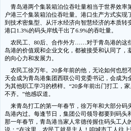
青岛港两个集装箱泊位吞吐量相当于世界效率
户港三个集装箱泊位吞吐量。港口生产方式实现
到技术密集型、从汗水经济向智慧经济的本质转
港口1.3%的码头岸线干出了6.9%的吞吐量。
农民工、80后、合作外方……对于青岛港的这
岛港的价值观和企业文化，都被接受和认同了，
的向心力和发展力。
农民工徐万年。20多年前的他，无论如何也想
天会成为青岛港集团西联公司党委书记，会成为
为其他职工学习的榜样。“20多年前出门打工，家
不齐。”他感叹道。
来青岛打工的第一年春节，徐万年和大部分码
岛港内过。每逢节日，集团公司领导都要到码头
那一年春节，青岛港当家人常德传握住码头工人
说：“在这里，农民工就是主人！咱城市工人往上