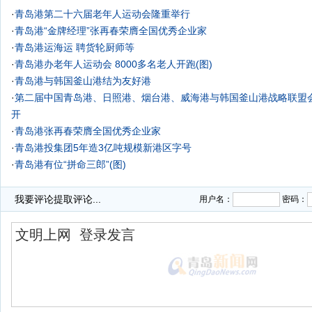
·
青岛港第二十六届老年人运动会隆重举行
·
青岛港“金牌经理”张再春荣膺全国优秀企业家
·
青岛港运海运 聘货轮厨师等
·
青岛港办老年人运动会 8000多名老人开跑(图)
·
青岛港与韩国釜山港结为友好港
·
第二届中国青岛港、日照港、烟台港、威海港与韩国釜山港战略联盟
开
·
青岛港张再春荣膺全国优秀企业家
·
青岛港投集团5年造3亿吨规模新港区字号
·
青岛港有位“拼命三郎”(图)
我要评论
提取评论...
用户名：
密码：