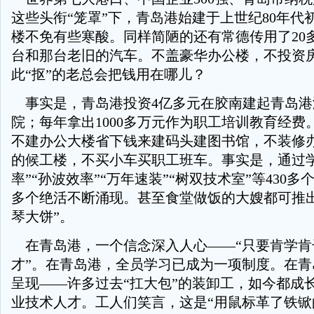
这些头衔“笼罩”下，青岛港始建于上世纪80年代
楼不免有些寒酸。同样简陋的还有常德传用了20
台和那台老旧的汽车。不盖豪华办公楼，不投资
此“抠”的老总会把钱用在哪儿？
事实是，青岛港投资4亿多元在胶南建起青岛港
院；每年拿出1000多万元作为职工培训教育经费
不建办公大楼省下钱来建码头建图书馆，不装修
的候工楼，不买小车买职工班车。事实是，通过学
率”“孙波效率”“万年速装”“树双技术室”等430多个
多个绝活不断涌现。甚至食堂做饭的大嫂都可推出
琴大饼”。
在青岛港，一个信念深入人心——“只要肯学肯
才”。在青岛港，全员学习已成为一项制度。在青
呈现——许多过去“扛大包”的装卸工，如今都成长
业技术人才。工人们笑言，这是“用鼠标革了铁锨