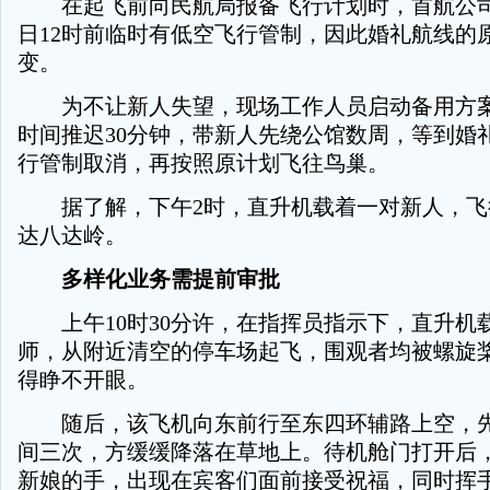
在起飞前向民航局报备飞行计划时，首航公司
日12时前临时有低空飞行管制，因此婚礼航线的
变。
为不让新人失望，现场工作人员启动备用方案
时间推迟30分钟，带新人先绕公馆数周，等到婚
行管制取消，再按照原计划飞往鸟巢。
据了解，下午2时，直升机载着一对新人，飞
达八达岭。
多样化业务需提前审批
上午10时30分许，在指挥员指示下，直升机
师，从附近清空的停车场起飞，围观者均被螺旋
得睁不开眼。
随后，该飞机向东前行至东四环辅路上空，先
间三次，方缓缓降落在草地上。待机舱门打开后
新娘的手，出现在宾客们面前接受祝福，同时挥