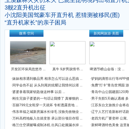
玉溪森林火灾仍未灭 已烧至昆明境内出动直升机
3舰2直升机出征
小沈阳美国驾豪车开直升机 惹猜测被移民(图)
“直升机家长”的亲子困局