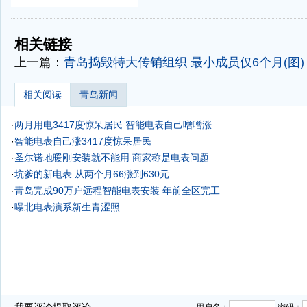
-
-
相关链接
上一篇：
青岛捣毁特大传销组织 最小成员仅6个月(图)
相关阅读
青岛新闻
·
两月用电3417度惊呆居民 智能电表自己噌噌涨
·
智能电表自己涨3417度惊呆居民
·
圣尔诺地暖刚安装就不能用 商家称是电表问题
·
坑爹的新电表 从两个月66涨到630元
·
青岛完成90万户远程智能电表安装 年前全区完工
·
曝北电表演系新生青涩照