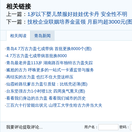
相关链接
上一篇：
1岁以下婴儿禁服好娃娃优卡丹 安全性不明
下一篇：
技校企业联姻培养金蓝领 月薪均超3000元(图
相关阅读
青岛新闻
·
青岛4.7万古力盖七成带病 首批更换8000个(图)
·
4.7万古力盖七成带病首批换8000
·
青岛最老井盖113岁 湖南路百年独特古力盖失踪
·
尴尬的古力 呼唤更多的一站式一卡通监管与服务
·
再结实的古力盖 也扛不住大货这样压
·
仙霞岭路坑爹古力盖引质疑：比纸壳还薄(图)
·
台东坚强古力1小时喷1次 四周臭气熏天(图)
·
看看我们身边的古力盖 看看我们城市的历史
·
三百六十行皆能出状元 山理工大学生给古力井当大夫
我要评论
提取评论...
用户名：
密码：