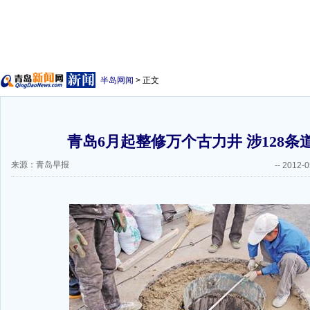
半岛网闻
> 正文
青岛6月起整修万个古力井 涉128条道
来源：青岛早报
--
2012-0