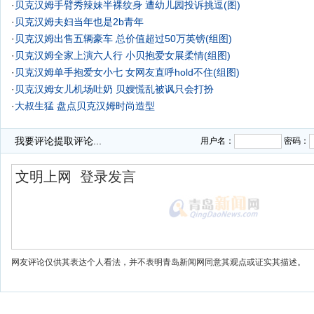
·
贝克汉姆手臂秀辣妹半裸纹身 遭幼儿园投诉挑逗(图)
·
贝克汉姆夫妇当年也是2b青年
·
贝克汉姆出售五辆豪车 总价值超过50万英镑(组图)
·
贝克汉姆全家上演六人行 小贝抱爱女展柔情(组图)
·
贝克汉姆单手抱爱女小七 女网友直呼hold不住(组图)
·
贝克汉姆女儿机场吐奶 贝嫂慌乱被讽只会打扮
·
大叔生猛 盘点贝克汉姆时尚造型
我要评论
提取评论...
用户名：
密码：
网友评论仅供其表达个人看法，并不表明青岛新闻网同意其观点或证实其描述。