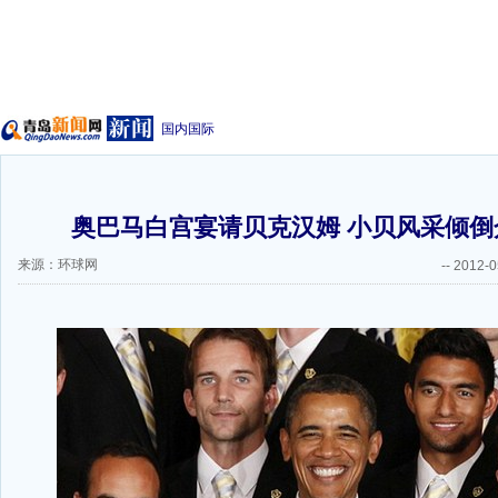
国内国际
奥巴马白宫宴请贝克汉姆 小贝风采倾倒众
来源：环球网
--
2012-0