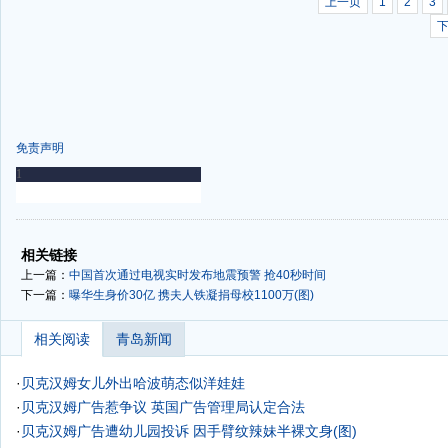
上一页
1
2
3
免责声明
-
-
相关链接
上一篇：
中国首次通过电视实时发布地震预警 抢40秒时间
下一篇：
曝华生身价30亿 携夫人铁凝捐母校1100万(图)
相关阅读
青岛新闻
·
贝克汉姆女儿外出哈波萌态似洋娃娃
·
贝克汉姆广告惹争议 英国广告管理局认定合法
·
贝克汉姆广告遭幼儿园投诉 因手臂纹辣妹半裸文身(图)