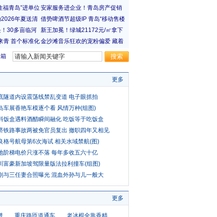
宝箱
更多
底隧道内设震荡线禁乱变道 电子眼抓拍
岛车展香艳车模逐个看 风情万种(组图)
料饭盒遇料酒醋瞬间融化 吃饭等于吃饭盒
济铁路事故两被免官员复出 撤职四年又相见
良格号航母第6次海试 相关水域禁航(图)
地阶梯电价只涨不落 每年多收五六十亿
川富豪新加坡驾限量版法拉利撞车(组图)
刚与三任妻合照曝光 混血外孙与儿一般大
更多
谱
重庆路匝道通车
老冰棍全靠香精