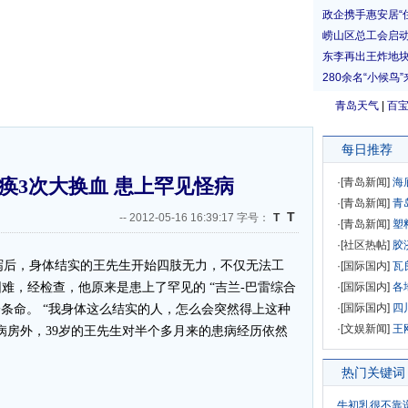
青岛天气
|
百
每日推荐
痪3次大换血 患上罕见怪病
·[
青岛新闻
]
海
·[
青岛新闻
]
青
T
--
2012-05-16 16:39:17 字号：
T
·[
青岛新闻
]
塑
·[
社区热帖
]
胶
后，身体结实的王先生开始四肢无力，不仅无法工
·[
国际国内
]
瓦
难，经检查，他原来是患上了罕见的 “吉兰-巴雷综合
·[
国际国内
]
各
·[
国际国内
]
四
一条命。 “我身体这么结实的人，怎么会突然得上这种
·[
文娱新闻
]
王
病房外，39岁的王先生对半个多月来的患病经历依然
热门关键词
牛初乳很不靠