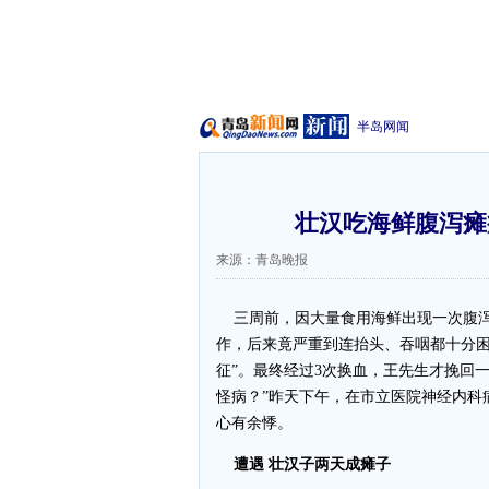
半岛网闻
壮汉吃海鲜腹泻瘫
来源：青岛晚报
三周前，因大量食用海鲜出现一次腹泻
作，后来竟严重到连抬头、吞咽都十分困
征”。最终经过3次换血，王先生才挽回
怪病？”昨天下午，在市立医院神经内科
心有余悸。
遭遇 壮汉子两天成瘫子