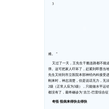
3
难。 ”
又过了一天，王先生干脆连路都不能走
弹。这可把家人吓坏了，赶紧到即墨当地
先生又转到市立医院本部神经内科接受进
刚来时，神志清楚，但是说话无力，无
2级（正常人应为5级），只能做水平运
都没有了，最终确诊为‘吉兰-巴雷综合征’
奇怪 怪病来得快去得快