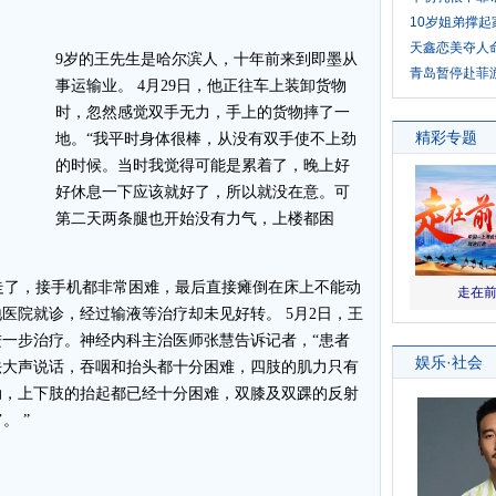
10岁姐弟撑起
天鑫恋美夺人
9岁的王先生是哈尔滨人，十年前来到即墨从
青岛暂停赴菲
事运输业。 4月29日，他正往车上装卸货物
时，忽然感觉双手无力，手上的货物摔了一
地。“我平时身体很棒，从没有双手使不上劲
的时候。当时我觉得可能是累着了，晚上好
好休息一下应该就好了，所以就没在意。可
第二天两条腿也开始没有力气，上楼都困
了，接手机都非常困难，最后直接瘫倒在床上不能动
医院就诊，经过输液等治疗却未见好转。 5月2日，王
一步治疗。神经内科主治医师张慧告诉记者，“患者
法大声说话，吞咽和抬头都十分困难，四肢的肌力只有
动，上下肢的抬起都已经十分困难，双膝及双踝的反射
。 ”