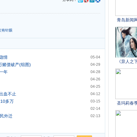
穴有针眼
隐情
05-04
赌债破产(组图)
04-29
一年
04-28
04-26
04-25
出血不止
04-12
10多万
03-15
02-14
村民外迁
02-13