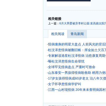
-
-
相关链接
上一篇：
6月大男婴被弃李村公园 发高烧太阳
相关阅读
青岛新闻
·
怪病缠身的明星大盘点 人前风光的背后
·
杜汶泽患怪病被翻旧账：挥金如土欠百万
·
专家解读港星杜汶泽怪病 治愈康复周期
·
曝杜汶泽患怪病生命堪忧
·
全球罕见怪病盘点 严重时可致命
·
山东泰安一男孩得怪病盼救助 稍用力便
·
17岁女孩得怪病成60岁老太 治八年欠债
·
女子怀孕患怪病学驴叫
·
江西一山村现怪病 20年来未查明病因