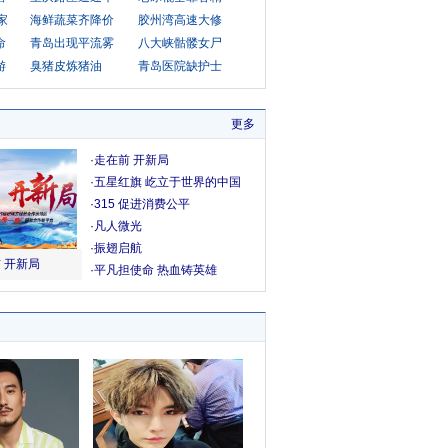
家
海鲜蔬菜齐降价
胶州湾高速大修
命
青岛出现平流雾
八大峡骷髅女尸
游
臭猪皮炼猪油
青岛医院缺护士