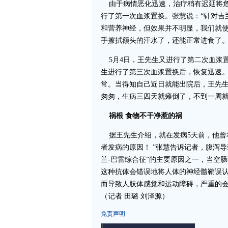
由于病情恶化迅速，治疗稍有迟延将危
行了第一次血浆置换。张慧说：“针对吉
和营养神经，但效果并不明显，我们就
手擦拭额头的汗水了，还能正常进食了。 
5月4日，王先生又进行了第二次血浆置
生进行了第三次血浆置换后，恢复迅速
常。当得知自己近日就能出院后，王先生
匆匆，生病三四天就瘫倒了，不到一周就
祸根 食物不干净惹的祸
据王先生介绍，就在发病5天前，他曾和
者发病的原因！ ”张慧告诉记者，腹泻
兰-巴雷综合征”的主要原因之一，当空
这种抗体会错误地将人体的神经髓鞘误
而导致人肢体感觉和运动障碍，严重的
（记者 田璐 刘泽源）
免责声明