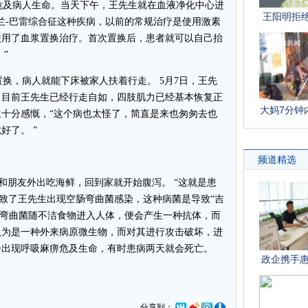
及病人生命。当天下午，王先生就在血液净化中心进
兰-巴雷综合征这种疾病，以前的常规治疗是使用激素
使用了血浆置换治疗。首次置换后，患者就可以自己抬
”
换，病人就能下床被家人扶着行走。 5月7日，王先
。目前王先生已经行走自如，四肢肌力已经基本恢复正
十分感慨，“这个病也太怪了，简直是来也匆匆去也
好了。 ”
朋友外出吃海鲜，回到家就开始腹泻。 “这就是患
导致了王先生出现空肠弯曲菌感染，这种病菌是导致“吉
肠弯曲菌随不洁食物进入人体，便会产生一种抗体，而
认为是一种外来病原微生物，而对其进行攻击破坏，进
会出现呼吸麻痹危及生命，有时患病两天就会死亡。
分享到：