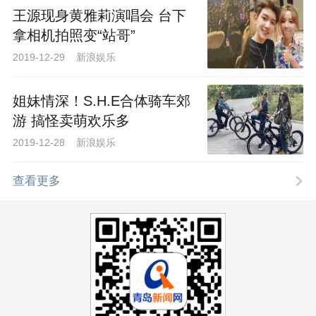
王源现身黄雅莉演唱会 台下
拿相机拍照变“站哥”
2019-12-29 新浪娱乐
姐妹情深！S.H.E合体骑车郊
游 搞怪卖萌欢乐多
2019-12-28 新浪娱乐
查看更多