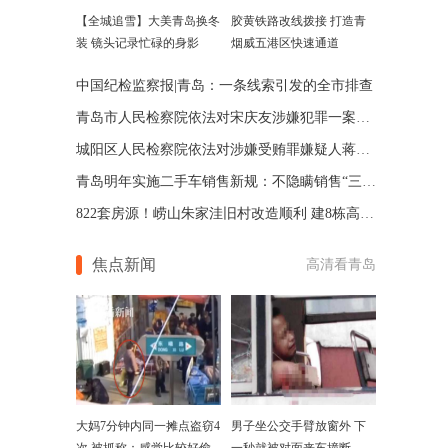
【全城追雪】大美青岛换冬
胶黄铁路改线拨接 打造青
装 镜头记录忙碌的身影
烟威五港区快速通道
中国纪检监察报|青岛：一条线索引发的全市排查
青岛市人民检察院依法对宋庆友涉嫌犯罪一案提起公诉
城阳区人民检察院依法对涉嫌受贿罪嫌疑人蒋涛决定逮捕
青岛明年实施二手车销售新规：不隐瞒销售“三类车”
822套房源！崂山朱家洼旧村改造顺利 建8栋高层住宅
焦点新闻
高清看青岛
大妈7分钟内同一摊点盗窃4
男子坐公交手臂放窗外 下