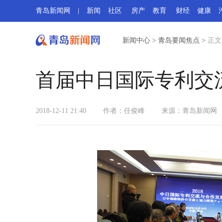
青岛新闻网
|
新闻
社区
房产
教育
财经
健康
新闻中心
>
青岛要闻焦点
>
正文
首届中日国际专利交
2018-12-11 21:40
作者：任俊峰
来源：青岛新闻网