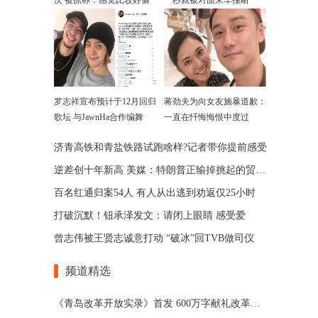
次 被抓称：感觉比较好偷
一秒就被对面来车撞断
罗志祥宣布预计于12月回归
蒋劲夫为向女友施暴道歉：
歌坛 与JawnHa合作编舞
一直在忏悔悔恨中度过
济青高铁和青盐铁路试跑啥样?记者带你提前感受
逆差创十年新高 美媒：特朗普正输掉挑起的贸易战
百名红通归案54人 有人从出逃到劝返仅25小时
打破沉默！钮承泽发文：请闭上眼睛 感受爱
曾志伟被王贤志诚意打动 “破冰”回TVB做司仪
频道精选
《青岛改革开放实录》首发 600万字献礼改革开放40周年