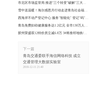
市北区市场监管局:推进“三个转变”破解“三大难题”
雪中送温暖！海尔感恩月行动走进青岛社会福利院
西海岸不动产登记中心:服务"智能化" 登记"码"上办
青岛免费妇幼健康服务达1.2亿元 全市130万人获益
胶州荣盛双12特价房立减6.8万 3#将推邻地铁/青大
下一篇
青岛交通委联手海信网络科技 成立
交通管理大数据实验室
2018-12-11 21:40