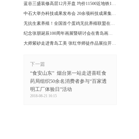
蓝谷三盛装修高层12月开盘 均价11500近地铁11号线
中石大举办科技成果发布会 20余项科技成果集中发布
无抗生素养殖！全国首个蛋鸡无抗养殖联盟在青成立
纪念张朋诞辰100周年画展暨研讨会在青岛画院举办
大师紫砂走进青岛工美 张红华师徒作品展拉开帷幕
下一篇
“食安山东” 烟台第一站走进喜旺食
药局组织50余名消费者参与“百家透
明工厂体验日”活动
2018-08-21 16:15