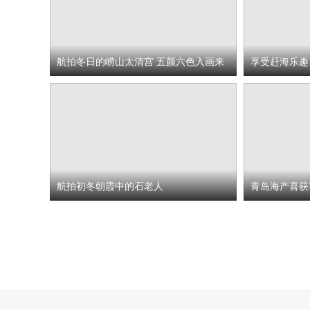
航拍冬日的崂山太清宫 五颜六色入画来
享受赶海乐趣
航拍初冬朝霞中的石老人
青岛海产喜获