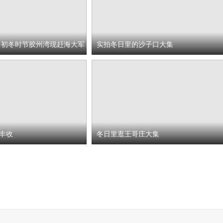
 初冬时节胶州湾现赶海大军
实拍冬日里的沙子口大集
丰收
冬日里逛王哥庄大集