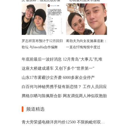
次 被抓称：感觉比较好偷
一秒就被对面来车撞断
罗志祥宣布预计于12月回归
蒋劲夫为向女友施暴道歉：
歌坛 与JawnHa合作编舞
一直在忏悔悔恨中度过
年底前最后一波好消息 12月青岛“大事儿”扎堆
这座大桥建成通车 又创下多个“世界第一”
山东17市雾霾沙尘齐袭 6000多家企业停产
白百何与神秘男携手疑有新恋情？ 工作人员回应
腾格尔晒与陈佩斯合影 网友调侃两人神似双胞胎
频道精选
青大旁荣盛电梯洋房均价12500 不限购毗邻双地铁