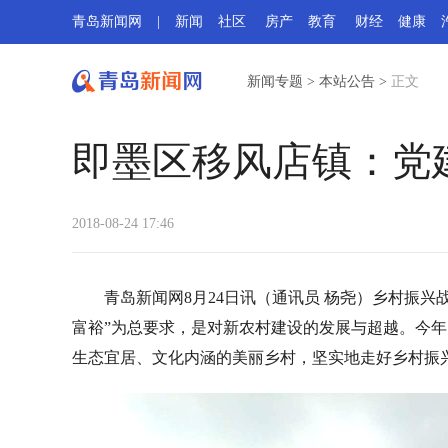
青岛新闻网
|
新闻
社区
房产
教育
财经
健康
新闻专题
>
本站公告
>
正文
即墨区移风店镇：党
2018-08-24 17:46
青岛新闻网8月24日讯（通讯员 杨尧）乡村振
富裕”为总要求，是对新农村建设的发展与超越。今
生态宜居、文化内涵的美丽乡村，坚实地走好乡村振