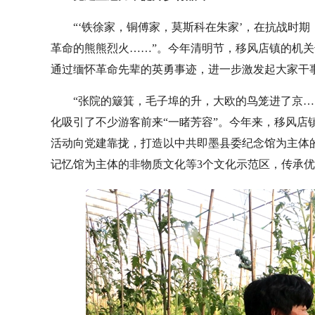
“‘铁徐家，铜傅家，莫斯科在朱家’，在抗战时
革命的熊熊烈火……”。今年清明节，移风店镇的机
通过缅怀革命先辈的英勇事迹，进一步激发起大家干
“张院的簸箕，毛子埠的升，大欧的鸟笼进了京…
化吸引了不少游客前来“一睹芳容”。今年来，移风店
活动向党建靠拢，打造以中共即墨县委纪念馆为主体
记忆馆为主体的非物质文化等3个文化示范区，传承