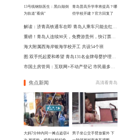
13号线钢轨医生：黑白颠倒
青岛普高升学率将提高？哪
为轨道"看病"
些学校开建？官方回复了
解读：济青高铁通车在即 青岛人乘车只能去红岛吗
重磅！青岛人连续90天，免费游贵州，快订票……
海大附属西海岸银海学校开工 共设54个班
图:双手托起爱和希望 青岛131名金牌母婴护理师受表彰
市国土房管局：互联网+不动产登记 市民最多跑一次腿
焦点新闻
高清看青岛
大妈7分钟内同一摊点盗窃4
男子坐公交手臂放窗外 下