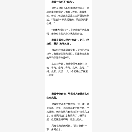
老薛一点也不“励志”。
你想从他那儿听到那种艰难困苦、勇
战病魔的血泪史，抱歉，没有。老薛痛
过、苦过，但说起来总是三言两语轻轻带
过。“我这身体素质挺好的，没想像的那
么难。”
“身体素质挺好”，是老薛嘴里的高频
词，老薛对自己的身体状态很自信。
老薛是医生口里的“奇迹”，跑马（马
拉松）圈的“跑马英雄”。
自2004年查出尿毒症起，至今已过去
14年，老薛活的阳光灿烂，而尿毒症患者
的平均存活寿命是6年。
从2015年起，老薛全国各地跑马拉
松，半马、全马，青岛、北京、上海、广
州、成都、武汉......几十个奖牌挂了家里
一面墙。
老薛十分自律，毕竟没人能替自己对
生命负责。
尿毒症患者要严格控水、钾、磷。就
是喝水、吃饭、吃水果都要严格控制、严
格挑选。老薛每天只有吃药的时候喝几口
水。曾经渴到连口水都没有了，嗓子冒
烟，但老薛坚持不喝，意志力强大。
只有在跑步的时候，可以“奢侈”一
下，多喝点水。