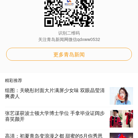
识别二维码
关注青岛新闻网微信qdxww0532
更多青岛新闻
精彩推荐
组图：关晓彤封面大片满屏少女味 双眼晶莹清
爽袭人
张艺谋获波士顿大学博士学位 手拿毕业证阔步
喜笑颜开
高清：初夏青岛变浪漫之都 甜蜜的5月你秀恩