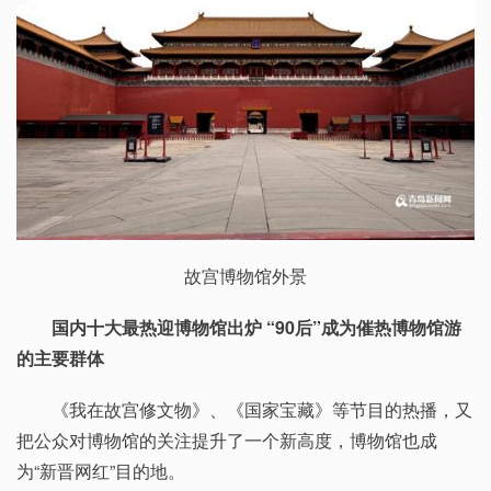
故宫博物馆外景
国内十大最热迎博物馆出炉 “90后”成为催热博物馆游
的主要群体
《我在故宫修文物》、《国家宝藏》等节目的热播，又
把公众对博物馆的关注提升了一个新高度，博物馆也成
为“新晋网红”目的地。