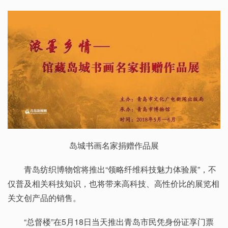
岛城书画名家捐赠作品展
青岛纺织博物馆将推出“领略纤维科技魅力体验展”，不
仅普及相关科技知识，也将带来高科技、高性价比的展览相
关文创产品的销售。
“总督楼”在5月18日当天推出青岛市民凭身份证享门票