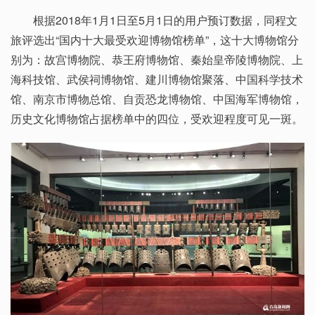
根据2018年1月1日至5月1日的用户预订数据，同程文
旅评选出“国内十大最受欢迎博物馆榜单”，这十大博物馆分
别为：故宫博物院、恭王府博物馆、秦始皇帝陵博物院、上
海科技馆、武侯祠博物馆、建川博物馆聚落、中国科学技术
馆、南京市博物总馆、自贡恐龙博物馆、中国海军博物馆，
历史文化博物馆占据榜单中的四位，受欢迎程度可见一斑。