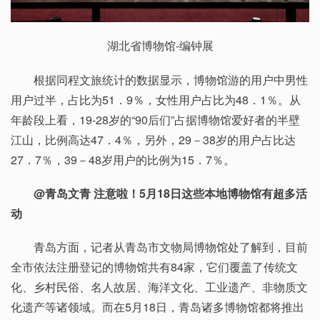
湖北省博物馆-编钟展
根据同程文旅统计的数据显示，博物馆游的用户中男性
用户过半，占比为51．9％，女性用户占比为48．1％。从
年龄段上看，19-28岁的“90后们”占据博物馆爱好者的半壁
江山，比例高达47．4％，另外，29－38岁的用户占比达
27．7％，39－48岁用户的比例为15．7％。
@青岛文青 注意啦！5月18日这些本地博物馆有超多活
动
青岛方面，记者从青岛市文物局博物馆处了解到，目前
全市依法注册登记的博物馆共有84家，它们覆盖了传统文
化、乡村民俗、名人故居、海洋文化、工业遗产、非物质文
化遗产等诸领域。而在5月18日，青岛诸多博物馆都将推出