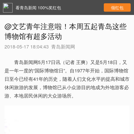
看青岛新闻 100%奖红包
领红包
@文艺青年注意啦！本周五起青岛这些
博物馆有超多活动
2018-05-17 18:04:43
青岛新闻网
青岛新闻网5月17日讯（记者 王爽）又是5月18日，又
是一年一度的“国际博物馆日”。自1977年开始，国际博物馆
日至今已经有41年的历史，随着人们文化水平的提高和城市
休闲旅游的发展，博物馆已从小众游目的地成为外地游客必
游、本地居民休闲的大众游场所。