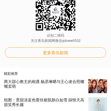
识别二维码
关注青岛新闻网微信qdxww0532
更多青岛新闻
精彩推荐
两大甜心教主的相遇 杨丞琳晒与王心凌合照嘟
嘴卖萌
组图：景甜淡蓝色蕾丝裙肌肤白如雪 踩恨天高
甜笑秀长腿