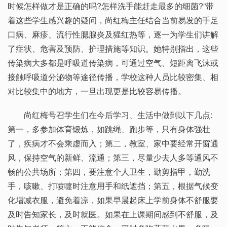
时候怎样做才是正确的吗?怎样洗手能赶走最多的细菌?”带
着这些学生感兴趣的疑问，尚红梅主任结合当前易发的手足
口病、麻疹、流行性腮腺炎及猩红热等，逐一为学生们讲解
了症状、危害及预防、护理措施等知识。她特别指出，这些
传染病大多都是呼吸道传染病，可通过空气、短距离飞沫或
接触呼吸道分泌物等途径传播，学校这种人员比较密集、相
对比较集中的地方，一旦出现更是比较容易传播。
尚红梅号召学生们在今后学习、生活中做到以下几点:
第一，多参加体育锻炼，如跳绳、跑步等，只有身体强壮
了，疾病才不会乘虚而入；第二，教室、家中要经常开窗通
风，保持空气的新鲜、流通；第三，尽量少去人多等通风不
畅的公共场所；第四，要注意个人卫生，勤剪指甲，勤洗
手，咳嗽、打喷嚏时注意用手和纸遮挡；第五，根据气候变
化增减衣服，避免着凉，如果早晨起床上学前身体不舒服要
及时告知家长，及时就医。如果在上课期间感到不舒服，及