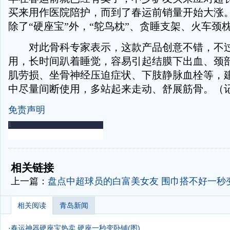
买来用作医院陪护，而到了春运前销量开始大涨
除了“硬座宝”外，“鸵鸟枕”、贪睡支架、火车颈
对此骨科专家表示，这款产品创意不错，不过
用，长时间趴着睡觉，容易引起结膜下出血、颈
肌劳损、坐骨神经压迫症状、下肢静脉血栓等，
中尽量间断使用，多站起来走动、舒展筋骨。（记
免责声明
-
-
相关链接
上一篇：
盘点中超球员的白富美女友
围巾搭不好一秒变
相关阅读
青岛新闻
·
春运神器硬座宝热卖 硬座一秒变卧铺(图)