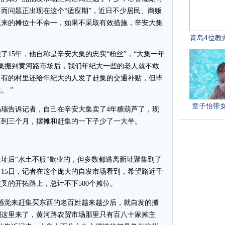
而问题正出现在这个“适应期”，近日不少居民、商贩
原来的摊位十不余一，如果不采取有效措施，辛安大集
5年，他自称是辛安大集的忠实“粉丝”，“大集一年
大集搬到黄河路市场后，我们年纪大一些的老人就不敢
，有的村里还给年纪大的人发了赶集的交通补贴，但毕
 ”
告诉记者，自己在辛安大集卖了4年糖葫芦了，现
不到三个月，摆摊和赶集的一下子少了一大半。
后“水土不服”歇业的，但多数都逃离新址聚集到了
15日，记者在这个庞大的自发市场看到，希望路近千
叉的开拓路上，总计不下500个摊位。
觉来赶集买东西的老百姓越来越少后，就自发的搬
到这里来了，黄河路农贸市场那里只有百八十家摊主