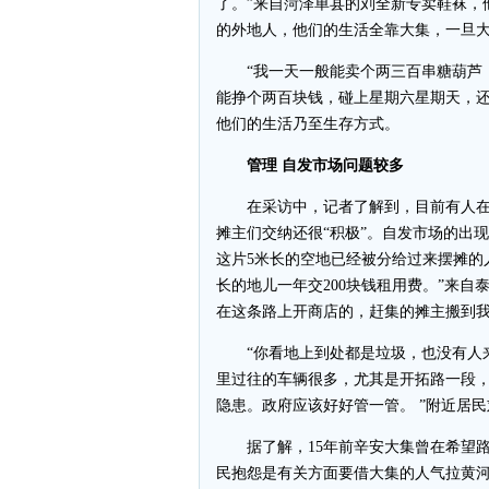
了。”来自菏泽单县的刘全新专卖鞋袜，
的外地人，他们的生活全靠大集，一旦
“我一天一般能卖个两三百串糖葫芦，
能挣个两百块钱，碰上星期六星期天，还
他们的生活乃至生存方式。
管理 自发市场问题较多
在采访中，记者了解到，目前有人在
摊主们交纳还很“积极”。自发市场的出
这片5米长的空地已经被分给过来摆摊的
长的地儿一年交200块钱租用费。”来自
在这条路上开商店的，赶集的摊主搬到我
“你看地上到处都是垃圾，也没有人来
里过往的车辆很多，尤其是开拓路一段
隐患。政府应该好好管一管。 ”附近居
据了解，15年前辛安大集曾在希望路
民抱怨是有关方面要借大集的人气拉黄