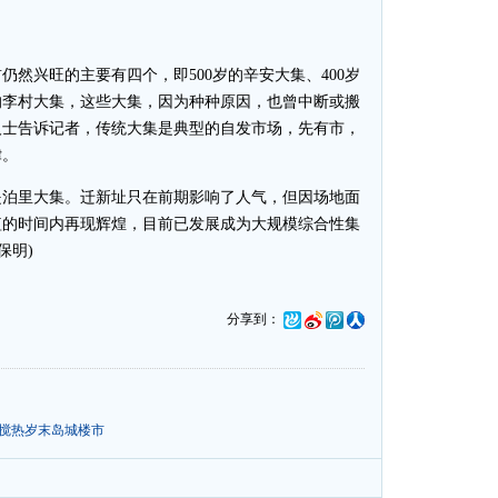
兴旺的主要有四个，即500岁的辛安大集、400岁
岁的李村大集，这些大集，因为种种原因，也曾中断或搬
人士告诉记者，传统大集是典型的自发市场，先有市，
律。
泊里大集。迁新址只在前期影响了人气，但因场地面
短的时间内再现辉煌，目前已发展成为大规模综合性集
保明)
分享到：
素搅热岁末岛城楼市