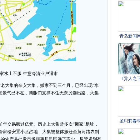
搬家水土不服 生意冷清业户退市
大集的辛安大集，搬家不到三个月，已经出现“水
闹景气已不在，商贩们支撑不住无奈另选出路，大集
年交易额过亿元。历史上大集曾多次“搬家”易址，
因管家楼安置小区占地，大集被整体搬迁至黄河路农副
路的农产品批发市场距离居民区远了不少，尽管规划有