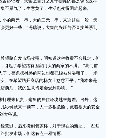
他告诉记者，大集上百分之九十摆摊的都是像他这样
大集不景气了，生意黄了，生活也变得困难起来。
小的两元一串，大的三元一串，来这赶集一般一天
会更好一些。”冯瑞说，大集的兴旺与否直接关系到
希望路自发市场收费，明知道这种收费不合规定，但
现，引起了希望路有固家门头的商家的不满。 “我门前
人了，整条摆摊路的两边也都已经被村委租了，一米
泰安、在希望路开商店的杨女士忿忿不平，“我本来是
店前后，我的生意肯定会受到影响。 ”
打理来负责，这里的居住环境越来越差。另外，这
，几秒钟就来一辆车，人一多很危险，藏着很大的安全
民刘大爷说。
经营过，后来搬到管家楼，对于现在的新址，一些居
河路批发市场，但这有点一厢情愿。