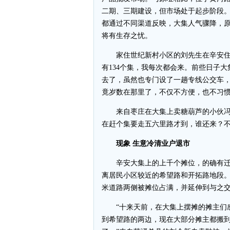
二期、三期建设，但市场处于起步阶段。
都通过不同渠道反映，大集人气骤降，
将有生存之忧。
家住世纪新村小区的刘先生在辛安住了1
有134个集，我每次都会来。前些日子
去了，虽然也专门设了一趟专线公交车
竟岁数在那里了，不仅不方便，也不习惯。
来自枣庄在大集上卖糖葫芦的小伙冯瑞
在赶个集要走五六里路才到，谁还来？
现象 生意冷清业户退市
辛安大集上的上千个摊位，的确有迁址
离居民小区较近的希望路和开拓路地段。
米道路两侧被摊位占满，并延伸到与之交
“十来天前，在大集上摆摊的摊主们感
到希望路的两边，现在大部分摊主都搬