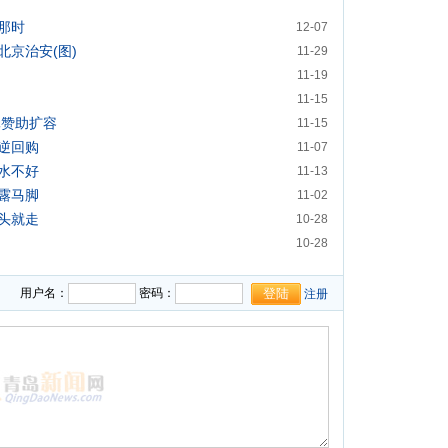
那时
12-07
京治安(图)
11-29
11-19
11-15
元赞助扩容
11-15
逆回购
11-07
水不好
11-13
露马脚
11-02
头就走
10-28
10-28
用户名：
密码：
注册