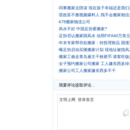
·
同事搬家去陪读 现在孩子幸福还是我们
·
雷政富不雅视频爆料人:我不会搬家相信北
·
678搬家物流公司
·
风水不好 中国足协要搬家?
·
足协否认搬家因风水 动用FIFA40万美
·
年末专家帮存款搬家：转投理财品 国债
·
曝足协启动买楼搬家计划 现地址被指风
·
搬家工偷走青岛雇主千枚硬币 请客吃饭
·
女子预约搬家公司搬家 工人嫌东西多掉
·
搬家公司工人搬家嫌东西多不干
·
我要评论
提取评论...