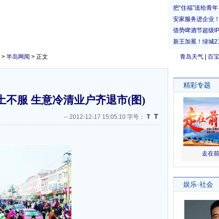
>
半岛网闻
> 正文
青岛天气
|
百
土不服 生意冷清业户齐退市(图)
T
--
2012-12-17 15:05:10 字号：
T