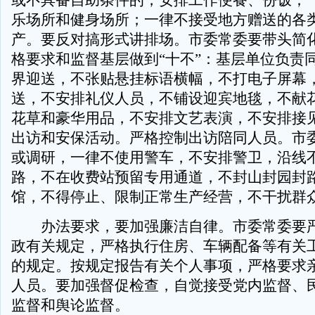
或不具备自助条件的，安排工作便餐、份饭；
乐场所和健身场所；一律不接受地方赠送的各
产。要反对搞形式讲排场。市委常委要带头简
格要求和监督基层做到“十不”：基层单位负责
界迎送，不张贴悬挂标语横幅，不打电子屏幕
送，不安排礼仪人员，不铺设迎宾地毯，不献
花草和豪华用品，不安排文艺表演，不安排接
出访和安保活动。严格控制出访陪同人员。市
或调研，一律不使用警车，不安排警卫，沿线
路，不在收费站预留专用通道，不封山封园封
馆，不得停止、限制正常生产经营，不干扰群
办法要求，要加强廉洁自律。市委常委要严
政有关规定，严格执行住房、车辆配备等有关
的规定。按规定报告有关个人事项，严格要求
人员。要加强督促检查，自觉接受党内监督、
监督和舆论监督。