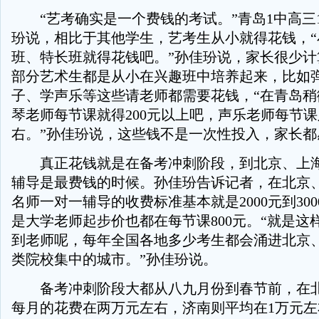
“艺考确实是一个费钱的考试。”青岛1中高三1
玢说，相比于其他学生，艺考生从小就得花钱，“
班、特长班就得花钱吧。”孙佳玢说，家长很少计
部分艺术生都是从小在兴趣班中培养起来，比如
子、学声乐等这些请老师都需要花钱，“在青岛稍
琴老师每节课就得200元以上吧，声乐老师每节课则
右。”孙佳玢说，这些钱不是一次性投入，家长都
真正花钱就是在备考冲刺阶段，到北京、上海
辅导是最费钱的时候。孙佳玢告诉记者，在北京
名师一对一辅导的收费标准基本就是2000元到30
是大学老师起步价也都在每节课800元。“就是这
到老师呢，每年全国各地多少考生都会涌进北京
类院校集中的城市。”孙佳玢说。
备考冲刺阶段大都从八九月份到春节前，在北
每月的花费在两万元左右，济南则平均在1万元