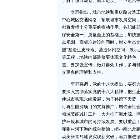
了解了项目规划、施工进度、企业运营
李群指出，城市地铁和重庆路改造工
中心城区交通网络，拓展城市发展空间
都将发挥十分重要的推动作用。各职能
保安全第一、质量至上的基础上，加快
点规划、高标准建设的同时，树立生态
照“塑造生态绿地、营造休闲空间、展示
等工程，地铁内部装修要体现文化特色
道。要加强宣传，做好群众工作，多与
众更多的理解和支持。
李群强调，党的十八大提出，要努力
要深入贯彻落实党的十八大精神，把生
使城市实现永续发展，为子孙留下天蓝
可再生能源项目的支持推广，增强全社
领域节能减排工作，大力推广海水源、
护环境和城市的可持续发展。要以重点
和张村河下游的综合整治，缩小南北差
动美丽青岛建设实现新突破，着力推进