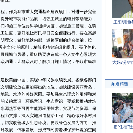
等情况。
程，作为我市重大交通基础建设项目，对进一步完善
，提升城市功能和品质，增强主城区的辐射带动能力，
部门和施工单位要科学组织调度，加强施工管理，在确
施工进度，更好地让市民早日安全便捷出行。要在高起
文明理念，做好地铁内部、道路两侧的综合整治，按
历史文化”的原则，精益求精实施绿化提升、亮化美化
、展现城市风采，重庆路要改造成一条人文生态景观大
群众沟通，让群众及时了解项目施工情况，争取市民群
建设美丽中国，实现中华民族永续发展。各级各部门
态文明建设放在更加突出的地位，加快建设美丽青岛，
、地绿、水净的美好家园。要加强生态理念的引领和对
会的节约意识、环保意识、生态意识，要积极推动建筑
污水源热泵等可再生能源应用技术，实现节约资源、保
工程为支撑，深入实施河道整治工程，精心做好李村河
距，切实改善城乡生态环境。要以绿色发展为方向，推
循环发展、低碳发展，形成节约资源和保护环境的空间