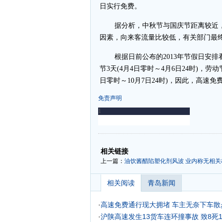
日实行免费。
据分析，中秋节与国庆节距离较近
因素，向来客流量比较低，有关部门最
根据日前公布的2013年节假日安排看，
节3天(4月4日零时～4月6日24时)，劳动节
日零时～10月7日24时)，因此，高速免费
免责声明
-
-
相关链接
上一篇：
油饮酱醋陷塑化剂风波 业内称无相关标
相关阅读
青岛新闻
·
高速免费通行现大拥堵 车主无奈下车散
·
沪陕高速发生13货车连环撞事故 致8死1