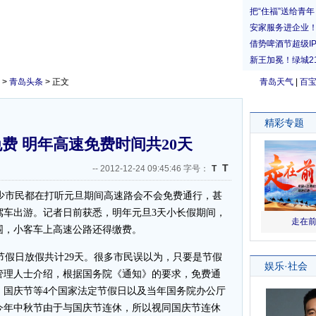
>
青岛头条
> 正文
青岛天气
|
百
费 明年高速免费时间共20天
T
--
2012-12-24 09:45:46 字号：
T
少市民都在打听元旦期间高速路会不会免费通行，甚
驾车出游。记者日前获悉，明年元旦3天小长假期间，
围，小客车上高速公路还得缴费。
年节假日放假共计29天。很多市民误以为，只要是节假
管理人士介绍，根据国务院《通知》的要求，免费通
、国庆节等4个国家法定节假日以及当年国务院办公厅
今年中秋节由于与国庆节连休，所以视同国庆节连休