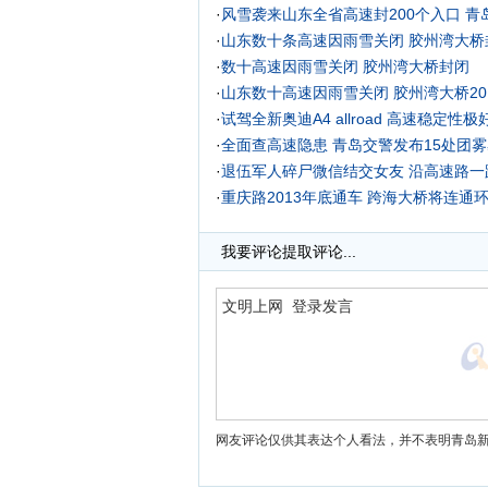
·
风雪袭来山东全省高速封200个入口 
·
山东数十条高速因雨雪关闭 胶州湾大桥
·
数十高速因雨雪关闭 胶州湾大桥封闭
·
山东数十高速因雨雪关闭 胶州湾大桥2
·
试驾全新奥迪A4 allroad 高速稳定性
·
全面查高速隐患 青岛交警发布15处团
·
退伍军人碎尸微信结交女友 沿高速路一
·
重庆路2013年底通车 跨海大桥将连通
·
我要评论
提取评论...
网友评论仅供其表达个人看法，并不表明青岛