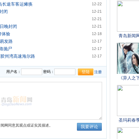
青岛长途车客运瘫痪
12-22
封闭
12-21
12-21
0日晚封闭
12-21
极好体验
12-18
雾易发路
12-17
路抛尸
12-17
环胶州湾高速海尔路
12-17
用户名：
密码：
注册
新闻网同意其观点或证实其描述。