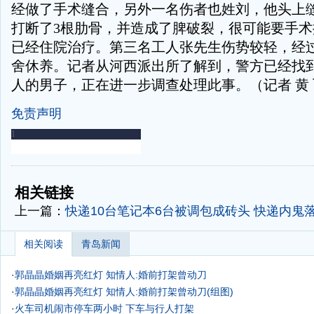
经做了手术缝合，另外一名伤者也姓刘，他头上缝
打断了3根肋骨，并造成了脾破裂，很可能要手
已经住院治疗。第三名工人张先生伤势较轻，经
舍休养。记者从河西派出所了解到，警方已经找
人的男子，正在进一步调查处理此事。（记者 黄 
免责声明
-
-
相关链接
上一篇：
快递10台笔记本6台被调包成砖头 快递内鬼
相关阅读
青岛新闻
·
郭晶晶婚姻再亮红灯 知情人:婚前打架曾动刀
·
郭晶晶婚姻再亮红灯 知情人:婚前打架曾动刀(组图)
·
火车司机闹市停车两小时 下车与行人打架