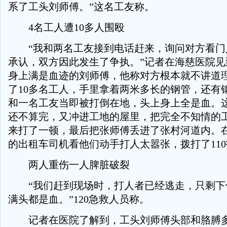
系了工头刘师傅。”这名工友称。
4名工人遭10多人围殴
“我和两名工友接到电话赶来，询问对方看门
承认，双方因此发生了争执。”记者在海慈医院见
身上满是血迹的刘师傅，他称对方根本就不讲道
了10多名工人，手里拿着两米多长的钢管，还有
和一名工友当即被打倒在地，头上身上全是血。
还不算完，又冲进工地的屋里，把完全不知情的
来打了一顿，最后把张师傅丢进了张村河道内。
的出租车司机看他们动手打人太嚣张，拨打了11
两人重伤一人脾脏破裂
“我们赶到现场时，打人者已经逃走，只剩下
满头都是血。”120急救人员称。
记者在医院了解到，工头刘师傅头部和胳膊多