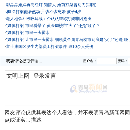
·
郭晶晶婚姻再亮红灯 知情人:婚前打架曾动刀(组图)
·
和LG打架他居然动手 该不该离婚 孩子4岁
·
老人地铁斗殴咬耳续：否认认错称打架非因抢座
·
"媒体打架"市民看晕了 黄金周楼市"火了"还是"哑了"?
·
"媒体打架"市民一头雾水
·
"媒体打架"让市民一头雾水 细说黄金周青岛楼市到底是"火了"还是"哑
·
富士康园区发生内部员工打架事件 致10余人受伤
·
我要评论
提取评论...
用户名：
密码：
网友评论仅供其表达个人看法，并不表明青岛新闻网同
点或证实其描述。