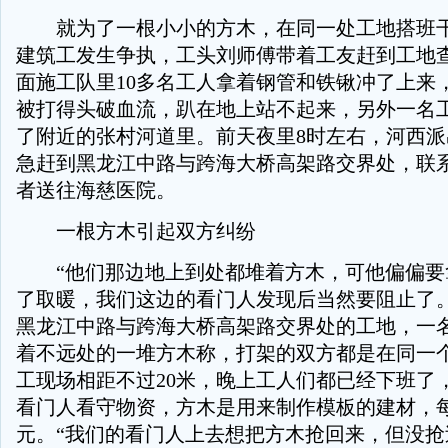
就为了一根小小的方木，在同一处工地搭班干
建筑工发生争执，工头刘师傅带着工友赶到工地
面施工队里10多名工人拿着钢管和铁锹冲了上来
被打得头破血流，趴在地上站不起来，另外一名
了附近的张村河道里。前天夜里8时左右，河西派出
急赶到黑龙江中路与跨海大桥高架路交界处，联
者送往海慈医院。
一根方木引起双方纠纷
“他们那边地上到处都堆着方木，可他偏偏要
了取暖，我们这边的看门人发现后当然要阻止了。
黑龙江中路与跨海大桥高架路交界处的工地，一
着不远处的一堆方木称，打架的双方都是在同一
工现场相距不过20米，晚上工人们都已经下班了
看门人看守物资，方木是用来制作模板的建材，
元。“我们的看门人上去想把方木抢回来，但没抢